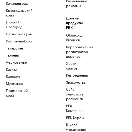
Размещение
Калининград
рекламы
Краснодарский
край
Другие
Нижний
продукты
Новгород
РБК
Пермский край
Облако для
бизнеса
Ростов-на-Дону
Корпоративный
Татарстан
регистратор
Тюмень
доменов
Черноземье
Хостинг
сайтов
Кавказ
Рег.решения
Карелия
Знакомства
Мурманск
Сайт
Приморский
знакомств
край
podbor.ru
РБК
Компании
РБК Курсы
Школа
управления