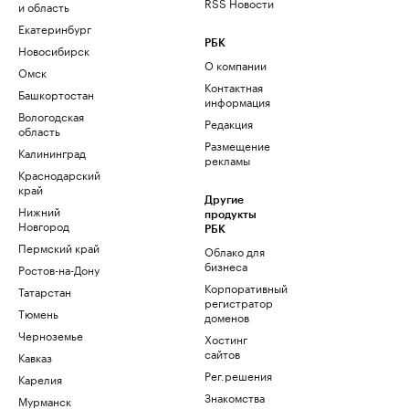
RSS Новости
и область
Екатеринбург
РБК
Новосибирск
О компании
Омск
Контактная
Башкортостан
информация
Вологодская
Редакция
область
Размещение
Калининград
рекламы
Краснодарский
край
Другие
Нижний
продукты
Новгород
РБК
Пермский край
Облако для
бизнеса
Ростов-на-Дону
Корпоративный
Татарстан
регистратор
Тюмень
доменов
Черноземье
Хостинг
сайтов
Кавказ
Рег.решения
Карелия
Знакомства
Мурманск