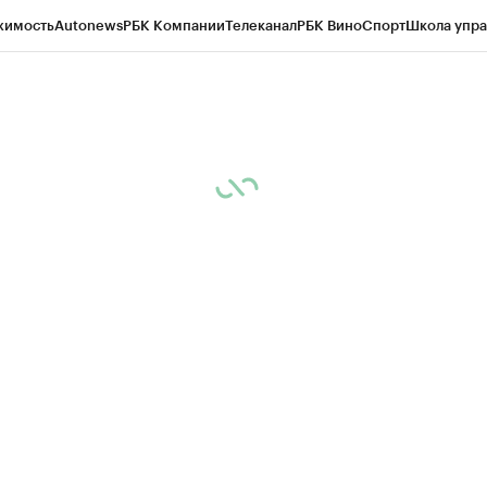
жимость
Autonews
РБК Компании
Телеканал
РБК Вино
Спорт
Школа упра
д
Стиль
Крипто
РБК Бизнес-среда
Дискуссионный клуб
Исследования
К
рагентов
Политика
Экономика
Бизнес
Технологии и медиа
Финансы
Рын