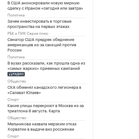
В США анонсировали новую мирную
сделку с Ираном «сегодня или завтра»
Политика
Зачем инвестировать в торговые
пространства на первых этажах
РБК и ПИК Серия плюс
Сенатор США предрек обеднение
американцев из-за санкций против
России
Политика
В вузах рассказали, как прошла одна из
«самых жарких» приемных кампаний
РАДИО
Общество
СКА обменял канадского легионера в
«Салават Юлаев»
Спорт
Какие улицы перекроют в Москве из-за
триатлона 8 августа. Карта
Общество
Мельникова назвала мерзким отказ
Хорватии в выдаче виз россиянам
Спорт