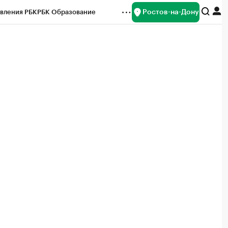
Ростов-на-Дону
вления РБК
РБК Образование
редитные рейтинги
Франшизы
Газета
ок наличной валюты