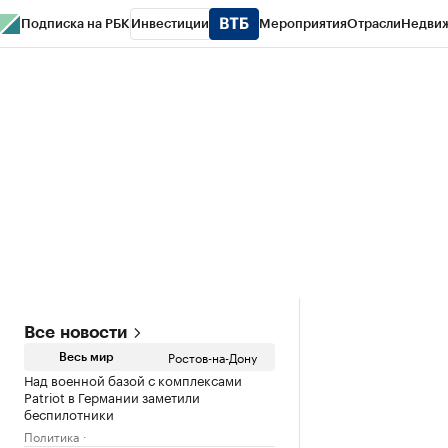
Подписка на РБК
Инвестиции
Мероприятия
Отрасли
Недви
РБК Курсы
РБК Life
Тренды
Визионеры
Национальные проекты
Горо
Спецпроекты СПб
Конференции СПб
Спецпроекты
Проверка конт
Все новости
Ростов-на-Дону
Весь мир
Над военной базой с комплексами
Patriot в Германии заметили
беспилотники
Политика