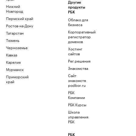
Другие
Нижний
продукты
Новгород
РБК
Пермский край
Облако для
бизнеса
Ростов-на-Дону
Корпоративный
Татарстан
регистратор
Тюмень
доменов
Черноземье
Хостинг
сайтов
Кавказ
Рег.решения
Карелия
Знакомства
Мурманск
Сайт
Приморский
знакомств
край
podbor.ru
РБК
Компании
РБК Курсы
Школа
управления
РБК
РБК