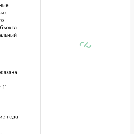
ьные
ких
го
объекта
альный
оказана
 11
ие года
.