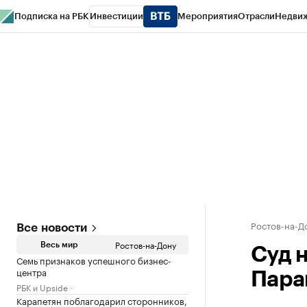
Подписка на РБК
Инвестиции
Мероприятия
Отрасли
Недви
РБК Курсы
РБК Life
Тренды
Визионеры
Национальные проекты
Горо
Спецпроекты СПб
Конференции СПб
Спецпроекты
Проверка конт
Ростов-на-Д
Все новости
Ростов-на-Дону
Весь мир
Суд 
Семь признаков успешного бизнес-
центра
Пара
РБК и Upside
Карапетян поблагодарил сторонников,