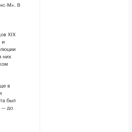
нс-М». В
ов XIX
 и
олюции
з них
ком
ще в
и
та был
 — до