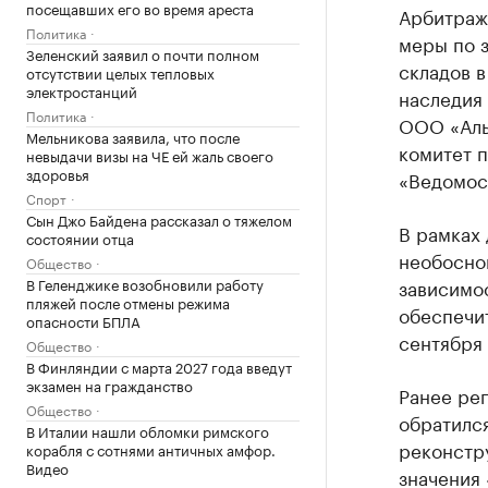
посещавших его во время ареста
Арбитраж
Политика
меры по 
Зеленский заявил о почти полном
складов в
отсутствии целых тепловых
электростанций
наследия 
Политика
ООО «Аль
Мельникова заявила, что после
комитет п
невыдачи визы на ЧЕ ей жаль своего
здоровья
«Ведомос
Спорт
Сын Джо Байдена рассказал о тяжелом
В рамках 
состоянии отца
необоснов
Общество
В Геленджике возобновили работу
зависимос
пляжей после отмены режима
обеспечи
опасности БПЛА
сентября 
Общество
В Финляндии с марта 2027 года введут
экзамен на гражданство
Ранее рег
Общество
обратился
В Италии нашли обломки римского
реконстр
корабля с сотнями античных амфор.
Видео
значения 