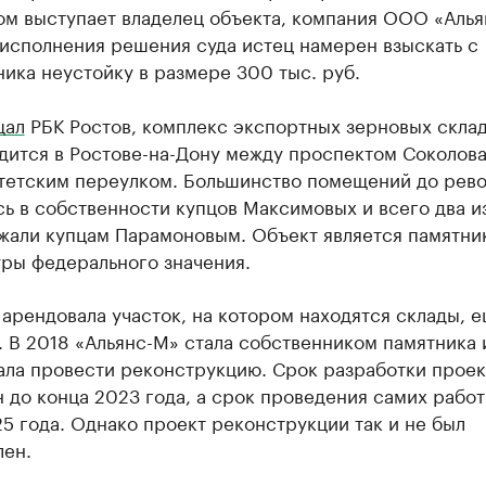
ом выступает владелец объекта, компания ООО «Алья
еисполнения решения суда истец намерен взыскать с
ика неустойку в размере 300 тыс. руб.
щал
РБК Ростов, комплекс экспортных зерновых склад
дится в Ростове-на-Дону между проспектом Соколова
тетским переулком. Большинство помещений до рев
ь в собственности купцов Максимовых и всего два и
жали купцам Парамоновым. Объект является памятни
уры федерального значения.
арендовала участок, на котором находятся склады, е
. В 2018 «Альянс-М» стала собственником памятника 
ала провести реконструкцию. Срок разработки проек
 до конца 2023 года, а срок проведения самих работ
5 года. Однако проект реконструкции так и не был
лен.