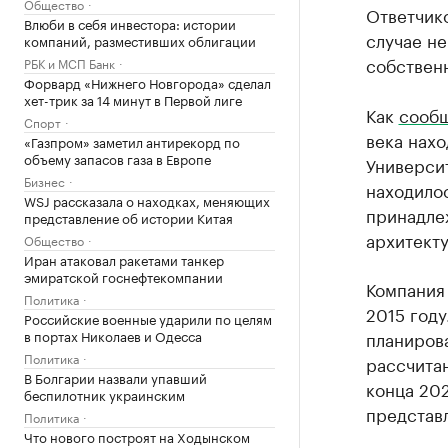
Общество
Ответчик
Влюби в себя инвестора: истории
случае н
компаний, разместивших облигации
собственн
РБК и МСП Банк
Форвард «Нижнего Новгорода» сделал
хет-трик за 14 минут в Первой лиге
Как
сооб
Спорт
века нахо
«Газпром» заметил антирекорд по
объему запасов газа в Европе
Универси
Бизнес
находилос
WSJ рассказала о находках, меняющих
принадле
представление об истории Китая
архитект
Общество
Иран атаковал ракетами танкер
эмиратской госнефтекомпании
Компания 
Политика
2015 году
Российские военные ударили по целям
в портах Николаев и Одесса
планиров
Политика
рассчитан
В Болгарии назвали упавший
конца 202
беспилотник украинским
представ
Политика
Что нового построят на Ходынском