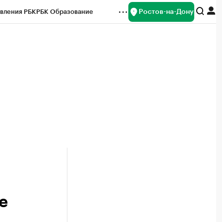
Ростов-на-Дону
вления РБК
РБК Образование
редитные рейтинги
Франшизы
Газета
ок наличной валюты
е