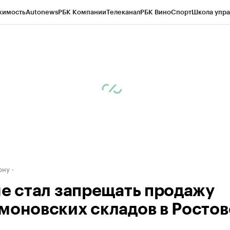
жимость
Autonews
РБК Компании
Телеканал
РБК Вино
Спорт
Школа упра
д
Стиль
Крипто
РБК Бизнес-среда
Дискуссионный клуб
Исследования
К
рагентов
Политика
Экономика
Бизнес
Технологии и медиа
Финансы
Рын
ону
не стал запрещать продажу
моновских складов в Ростов