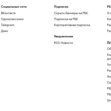
Социальные сети
Подписки
РБ
ВКонтакте
Скрыть баннеры на РБК
О 
Одноклассники
Подписка на РБК
Ко
Telegram
Корпоративная подписка
Ре
Дзен
Ра
Уведомления
RSS Новости
Др
Об
Ко
до
Хо
Ре
Зн
Са
РБ
РБ
Шк