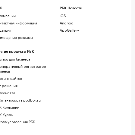
К
РБК Новости
компании
iOS
нтактная информация
Android
дакция
AppGallery
змещение рекламы
угие продукты РБК
лако для бизнеса
рпоративный регистратор
менов
стинг сайтов
г.решения
акомства
йт знакомств podbor.ru
К Компании
К Курсы
ола управления РБК