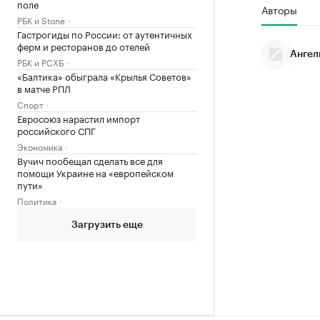
поле
Авторы
РБК и Stone
Гастрогиды по России: от аутентичных
ферм и ресторанов до отелей
Ангел
РБК и РСХБ
«Балтика» обыграла «Крылья Советов»
в матче РПЛ
Спорт
Евросоюз нарастил импорт
российского СПГ
Экономика
Вучич пообещал сделать все для
помощи Украине на «европейском
пути»
Политика
Загрузить еще