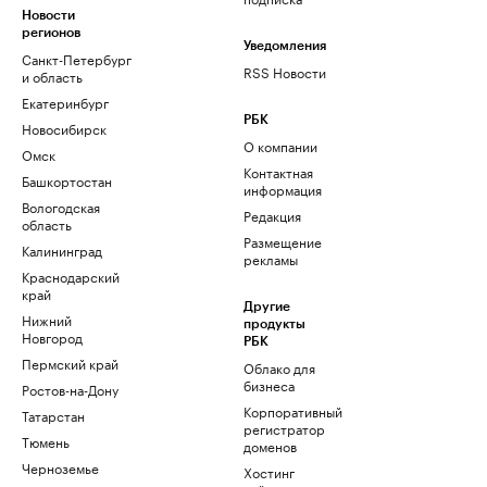
Новости
регионов
Уведомления
Санкт-Петербург
RSS Новости
и область
Екатеринбург
РБК
Новосибирск
О компании
Омск
Контактная
Башкортостан
информация
Вологодская
Редакция
область
Размещение
Калининград
рекламы
Краснодарский
край
Другие
Нижний
продукты
Новгород
РБК
Пермский край
Облако для
бизнеса
Ростов-на-Дону
Корпоративный
Татарстан
регистратор
Тюмень
доменов
Черноземье
Хостинг