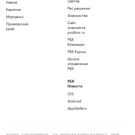
сайтов
Кавказ
Рег.решения
Карелия
Знакомства
Мурманск
Сайт
Приморский
знакомств
край
podbor.ru
РБК
Компании
РБК Курсы
Школа
управления
РБК
РБК
Новости
iOS
Android
AppGallery
© ООО «БИЗНЕСПРЕСС», АО «РОСБИЗНЕСКОНСАЛТИНГ», 1995–