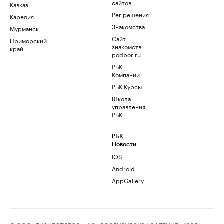
сайтов
Кавказ
Рег.решения
Карелия
Знакомства
Мурманск
Сайт
Приморский
знакомств
край
podbor.ru
РБК
Компании
РБК Курсы
Школа
управления
РБК
РБК
Новости
iOS
Android
AppGallery