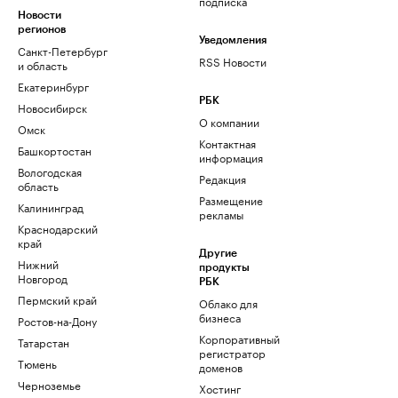
подписка
Новости
регионов
Уведомления
Санкт-Петербург
RSS Новости
и область
Екатеринбург
РБК
Новосибирск
О компании
Омск
Контактная
Башкортостан
информация
Вологодская
Редакция
область
Размещение
Калининград
рекламы
Краснодарский
край
Другие
Нижний
продукты
Новгород
РБК
Пермский край
Облако для
бизнеса
Ростов-на-Дону
Корпоративный
Татарстан
регистратор
Тюмень
доменов
Черноземье
Хостинг