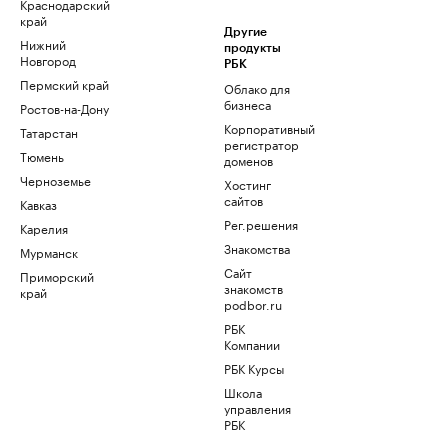
Краснодарский
край
Другие
Нижний
продукты
Новгород
РБК
Пермский край
Облако для
бизнеса
Ростов-на-Дону
Корпоративный
Татарстан
регистратор
Тюмень
доменов
Черноземье
Хостинг
сайтов
Кавказ
Рег.решения
Карелия
Знакомства
Мурманск
Сайт
Приморский
знакомств
край
podbor.ru
РБК
Компании
РБК Курсы
Школа
управления
РБК