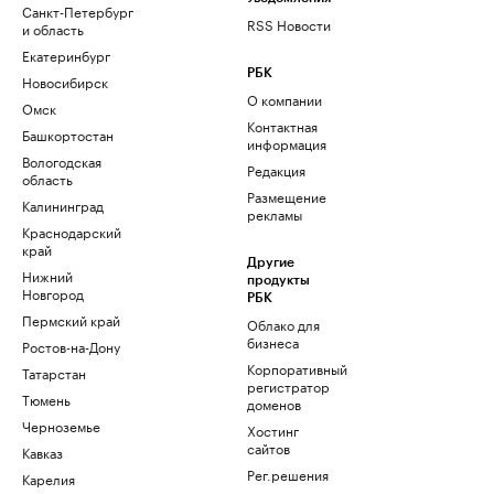
Санкт-Петербург
RSS Новости
и область
Екатеринбург
РБК
Новосибирск
О компании
Омск
Контактная
Башкортостан
информация
Вологодская
Редакция
область
Размещение
Калининград
рекламы
Краснодарский
край
Другие
Нижний
продукты
Новгород
РБК
Пермский край
Облако для
бизнеса
Ростов-на-Дону
Корпоративный
Татарстан
регистратор
Тюмень
доменов
Черноземье
Хостинг
сайтов
Кавказ
Рег.решения
Карелия