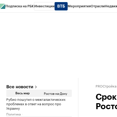
Подписка на РБК
Инвестиции
Мероприятия
Отрасли
Недви
РБК Курсы
РБК Life
Тренды
Визионеры
Национальные проекты
Горо
Спецпроекты СПб
Конференции СПб
Спецпроекты
Проверка конт
PROСтройка
Все новости
Ростов-на-Дону
Весь мир
Срок
Рубио пошутил о межгалактических
проблемах в ответ на вопрос про
Росто
Украину
Политика