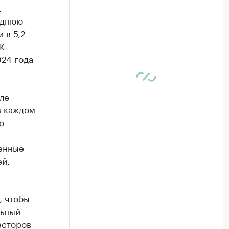
,
еднюю
 в 5,2
К
024 года
ле
в каждом
о
венные
ей,
, чтобы
льный
есторов