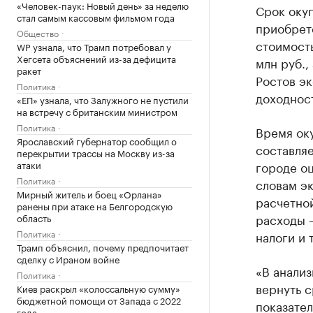
«Человек-паук: Новый день» за неделю
Срок оку
стал самым кассовым фильмом года
приобрете
Общество
стоимость
WP узнала, что Трамп потребовал у
Хегсета объяснений из-за дефицита
млн руб.,
ракет
Ростов эк
Политика
доходност
«ЕП» узнала, что Залужного не пустили
на встречу с британским министром
Политика
Время ок
Ярославский губернатор сообщил о
составляе
перекрытии трассы на Москву из-за
атаки
городе оц
Политика
словам эк
Мирный житель и боец «Орлана»
расчетной
ранены при атаке на Белгородскую
расходы —
область
Политика
налоги и т
Трамп объяснил, почему предпочитает
сделку с Ираном войне
«В анализ
Политика
вернуть 
Киев раскрыл «колоссальную сумму»
бюджетной помощи от Запада с 2022
показател
года