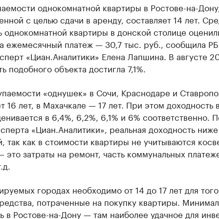
паемости однокомнатной квартиры в Ростове-на-Дону
нной с целью сдачи в аренду, составляет 14 лет. Ср
 однокомнатной квартиры в донской столице оценили
 а ежемесячный платеж — 30,7 тыс. руб., сообщила РБ
сперт «Циан.Аналитики» Елена Лапшина. В августе 2
ь подобного объекта достигла 7,1%.
упаемости «однушек» в Сочи, Краснодаре и Ставропо
т 16 лет, в Махачкале — 17 лет. При этом доходность 
енивается в 6,4%, 6,2%, 6,1% и 6% соответственно. П
сперта «Циан.Аналитики», реальная доходность ниже
, так как в стоимости квартиры не учитываются кос
 это затраты на ремонт, часть коммунальных платеж
.д.
ируемых городах необходимо от 14 до 17 лет для того
средства, потраченные на покупку квартиры. Минима
ь в Ростове-на-Дону — там наиболее удачное для инв