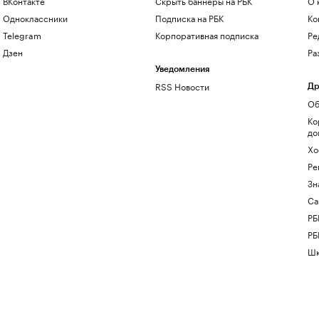
ВКонтакте
Скрыть баннеры на РБК
О 
Одноклассники
Подписка на РБК
Ко
Telegram
Корпоративная подписка
Ре
Дзен
Ра
Уведомления
RSS Новости
Др
Об
Ко
до
Хо
Ре
Зн
Са
РБ
РБ
Шк