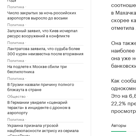
соотноше
Политика
в Махачка
Число закрытых за ночь российских
аэропортов выросло до восьми
скорее ка
Политика
отметила
Залужный заявил, что Киев исчерпал
ресурс вооружений в конфликте
Она также
Политика
Лантратова заявила, что судьба более
наиболее
300 курян неизвестна после вторжения
она уже н
Политика
банковски
На подлете к Москве сбили три
беспилотника
Политика
Как сообщ
В Грузии назвали причину полного
однокомн
блэкаута в стране
Это на 6,
Общество
В Германии увидели «сценарий
22,2% пр
теракта» в инциденте с дроном в
просмотро
аэропорту
Политика
Авторы
Украина признала угрозой
нацбезопасности актрису из сериала
«СашаТаня»