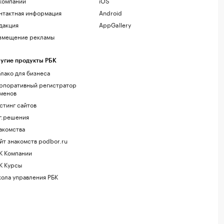
компании
iOS
нтактная информация
Android
дакция
AppGallery
змещение рекламы
угие продукты РБК
лако для бизнеса
рпоративный регистратор
менов
стинг сайтов
г.решения
акомства
йт знакомств podbor.ru
К Компании
К Курсы
ола управления РБК