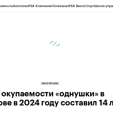
жимость
Autonews
РБК Компании
Телеканал
РБК Вино
Спорт
Школа упра
д
Стиль
Крипто
РБК Бизнес-среда
Дискуссионный клуб
Исследования
К
рагентов
Политика
Экономика
Бизнес
Технологии и медиа
Финансы
Рын
ЭКСКЛЮЗИВ
 окупаемости «однушки» в
ве в 2024 году составил 14 