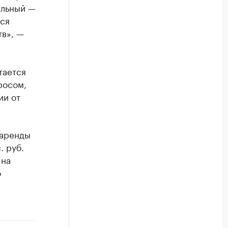
альный —
тся
тв», —
тается
росом,
ии от
 аренды
. руб.
 на
о