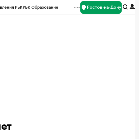
Ростов-на-Дону
вления РБК
РБК Образование
редитные рейтинги
Франшизы
Газета
ок наличной валюты
лет