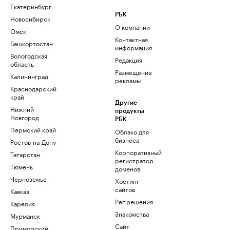
Екатеринбург
РБК
Новосибирск
О компании
Омск
Контактная
Башкортостан
информация
Вологодская
Редакция
область
Размещение
Калининград
рекламы
Краснодарский
край
Другие
Нижний
продукты
Новгород
РБК
Пермский край
Облако для
бизнеса
Ростов-на-Дону
Корпоративный
Татарстан
регистратор
Тюмень
доменов
Черноземье
Хостинг
сайтов
Кавказ
Рег.решения
Карелия
Знакомства
Мурманск
Сайт
Приморский