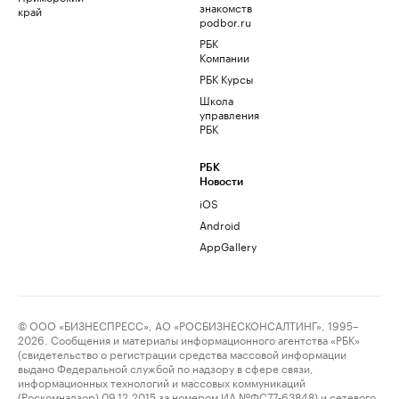
знакомств
край
podbor.ru
РБК
Компании
РБК Курсы
Школа
управления
РБК
РБК
Новости
iOS
Android
AppGallery
© ООО «БИЗНЕСПРЕСС», АО «РОСБИЗНЕСКОНСАЛТИНГ», 1995–
2026. Сообщения и материалы информационного агентства «РБК»
(свидетельство о регистрации средства массовой информации
выдано Федеральной службой по надзору в сфере связи,
информационных технологий и массовых коммуникаций
(Роскомнадзор) 09.12.2015 за номером ИА №ФС77-63848) и сетевого