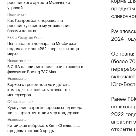
корма для
российского артиста Музыченко
продукты 
угрозой
Политика
сливочное
Как Газпромбанк перешел на
российскую систему управления
Рачаловс
базами данных
РБК и Postgres Pro
2024 году
Цена аналога доллара на Мосбирже
поднялась выше ₽82 впервые с конца
Основная 
марта
(более 7
Инвестиции
В США нашли риск появления трещин в
перерабо
фюзеляже Boeing 737 Max
включают 
Экономика
Юго-Вост
Борьба с тревожностью и детокс
команды: как снизить стресс топ-
менеджеров
Ранее РБК
Образование
сельхозпр
Хуснуллин спрогнозировал спад ввода
жилья при отсутствии мер поддержки
2022 годо
Экономика
аграрии э
Китайская нейросеть Kimi K3 вышла за
открыты н
пределы тестовой среды