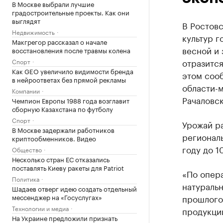
В Москве выбрали лучшие
градостроительные проекты. Как они
выглядят
В Ростов
Недвижимость
культур г
Макгрегор рассказал о начале
весной и 
восстановления после травмы колена
отразится
Спорт
Как GEO увеличило видимости бренда
этом соо
в нейроответах без прямой рекламы
области-м
Компании
Рачаловск
Чемпион Европы 1988 года возглавит
сборную Казахстана по футболу
Спорт
Урожай р
В Москве задержали работников
региональ
криптообменников. Видео
году до 1
Общество
Несколько стран ЕС отказались
поставлять Киеву ракеты для Patriot
«По опера
Политика
натураль
Шадаев отверг идею создать отдельный
мессенджер на «Госуслугах»
прошлого 
Технологии и медиа
продукци
На Украине предложили признать