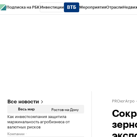
Подписка на РБК
Инвестиции
Мероприятия
Отрасли
Недви
РБК Курсы
РБК Life
Тренды
Визионеры
Национальные проекты
Горо
Спецпроекты СПб
Конференции СПб
Спецпроекты
Проверка конт
PROюгАгро
Все новости
Ростов-на-Дону
Весь мир
Сокр
Как инвесткомпания защитила
маржинальность агробизнеса от
зерн
валютных рисков
Компании
эксп