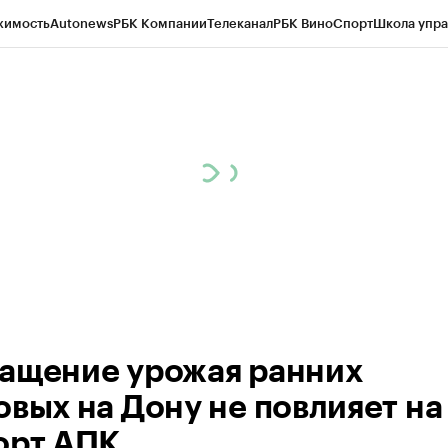
жимость
Autonews
РБК Компании
Телеканал
РБК Вино
Спорт
Школа упра
д
Стиль
Крипто
РБК Бизнес-среда
Дискуссионный клуб
Исследования
К
рагентов
Политика
Экономика
Бизнес
Технологии и медиа
Финансы
Рын
ащение урожая ранних
овых на Дону не повлияет на
орт АПК