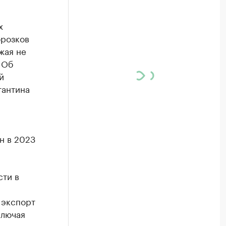
х
орозков
жая не
 Об
й
тантина
н в 2023
сти в
 экспорт
ключая