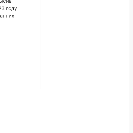
высив
23 году
ранних