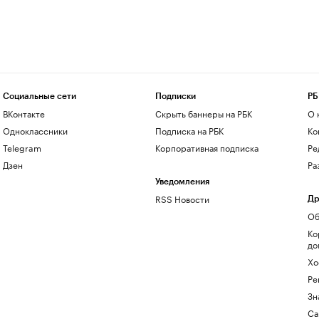
Социальные сети
Подписки
РБ
ВКонтакте
Скрыть баннеры на РБК
О 
Одноклассники
Подписка на РБК
Ко
Telegram
Корпоративная подписка
Ре
Дзен
Ра
Уведомления
RSS Новости
Др
Об
Ко
до
Хо
Ре
Зн
Са