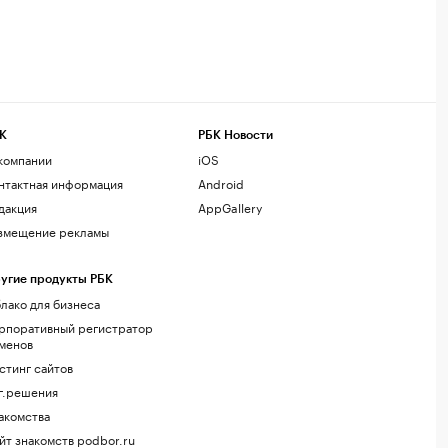
К
РБК Новости
компании
iOS
нтактная информация
Android
дакция
AppGallery
змещение рекламы
угие продукты РБК
лако для бизнеса
рпоративный регистратор
менов
стинг сайтов
г.решения
акомства
йт знакомств podbor.ru