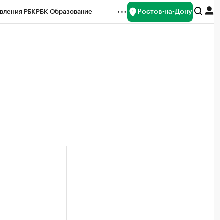
Ростов-на-Дону
вления РБК
РБК Образование
редитные рейтинги
Франшизы
Газета
ок наличной валюты