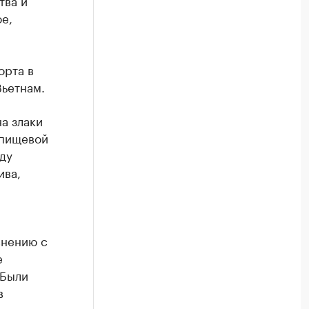
тва и
е,
орта в
Вьетнам.
а злаки
 пищевой
ду
ива,
внению с
е
 Были
в