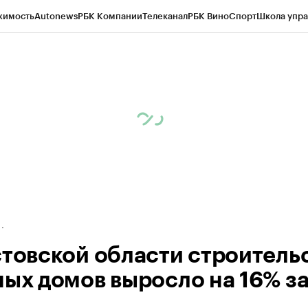
жимость
Autonews
РБК Компании
Телеканал
РБК Вино
Спорт
Школа упра
д
Стиль
Крипто
РБК Бизнес-среда
Дискуссионный клуб
Исследования
К
рагентов
Политика
Экономика
Бизнес
Технологии и медиа
Финансы
Рын
стовской области строитель
ных домов выросло на 16% за