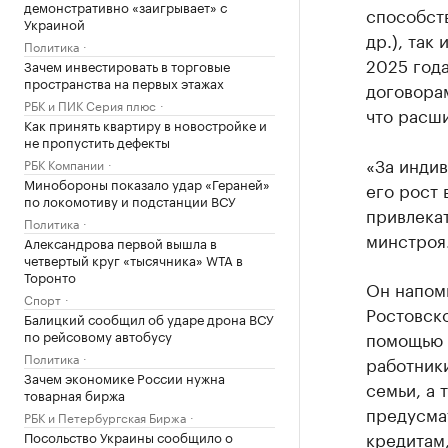
демонстративно «заигрывает» с
способств
Украиной
др.), так
Политика
2025 года
Зачем инвестировать в торговые
пространства на первых этажах
договорам
РБК и ПИК Серия плюс
что расш
Как принять квартиру в новостройке и
не пропустить дефекты
«За инди
РБК Компании
Минобороны показало удар «Гераней»
его рост 
по локомотиву и подстанции ВСУ
привлекат
Политика
минстроя
Александрова первой вышла в
четвертый круг «тысячника» WTA в
Торонто
Он напомн
Спорт
Ростовско
Балицкий сообщил об ударе дрона ВСУ
по рейсовому автобусу
помощью 
Политика
работник
Зачем экономике России нужна
семьи, а 
товарная биржа
предусма
РБК и Петербургская Биржа
кредитам,
Посольство Украины сообщило о