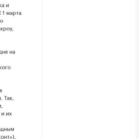
ка и
 1 марта
по
кроу,
дня на
кого
в
 Так,
,
 и их
ищным
онт»),