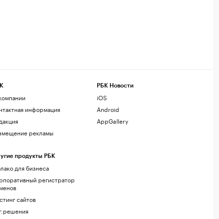
К
РБК Новости
компании
iOS
нтактная информация
Android
дакция
AppGallery
змещение рекламы
угие продукты РБК
лако для бизнеса
рпоративный регистратор
менов
стинг сайтов
г.решения