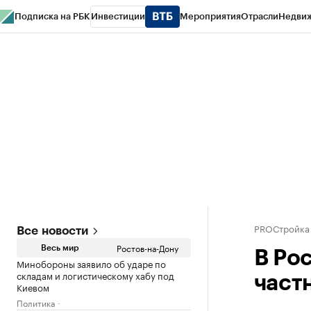
Подписка на РБК
Инвестиции
Мероприятия
Отрасли
Недви
РБК Курсы
РБК Life
Тренды
Визионеры
Национальные проекты
Горо
Спецпроекты СПб
Конференции СПб
Спецпроекты
Проверка конт
PROСтройка
Все новости
Ростов-на-Дону
Весь мир
В Ро
Минобороны заявило об ударе по
складам и логистическому хабу под
част
Киевом
Политика