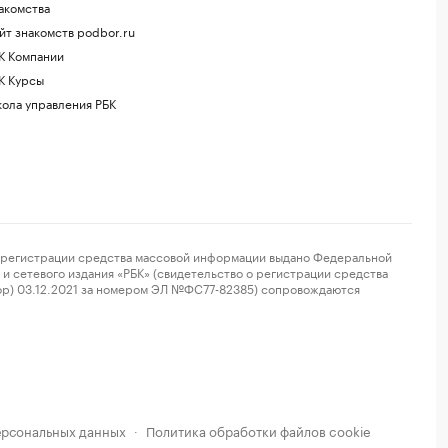
акомства
йт знакомств podbor.ru
К Компании
К Курсы
ола управления РБК
регистрации средства массовой информации выдано Федеральной
и сетевого издания «РБК» (свидетельство о регистрации средства
ор) 03.12.2021 за номером ЭЛ №ФС77-82385) сопровождаются
ерсональных данных
Политика обработки файлов cookie
·