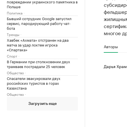
повреждении украинского памятника в
субсидиро
Польше
фельдшер
Политика
жилищным
Бывший сотрудник Google запустил
сервис, пародирующий работу чат-
сертифик
бота
многое др
Тренды
Хавбек «Ахмата» отстранен на два
матча за удар локтем игрока
Авторы
«Спартака»
Спорт
В Германии при столкновении двух
Дарья Храм
трамваев пострадали 25 человек
Общество
Спасатели эвакуировали двух
российских туристов в горах
Казахстана
Общество
Загрузить еще