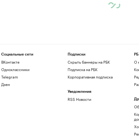
Социальные сети
Подписки
РБ
ВКонтакте
Скрыть баннеры на РБК
О 
Одноклассники
Подписка на РБК
Ко
Telegram
Корпоративная подписка
Ре
Дзен
Ра
Уведомления
RSS Новости
Др
Об
Ко
до
Хо
Ре