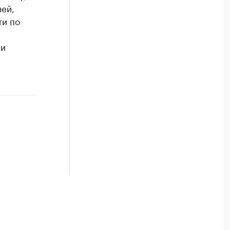
чей,
ти по
 и