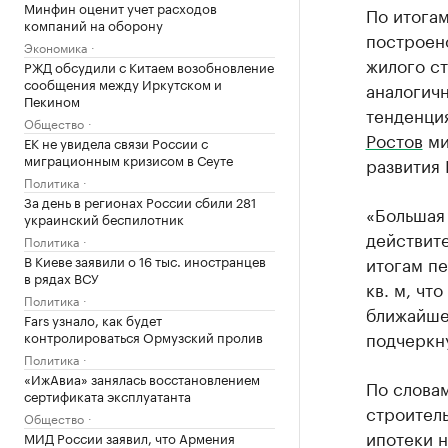
Минфин оценит учет расходов
По итогам
компаний на оборону
построено
Экономика
жилого с
РЖД обсудили с Китаем возобновление
сообщения между Иркутском и
аналогич
Пекином
тенденци
Общество
Ростов
ми
ЕК не увидела связи России с
миграционным кризисом в Сеуте
развития
Политика
За день в регионах России сбили 281
«Большая 
украинский беспилотник
действит
Политика
В Киеве заявили о 16 тыс. иностранцев
итогам пе
в рядах ВСУ
кв. м, чт
Политика
ближайше
Fars узнало, как будет
подчеркн
контролироваться Ормузский пролив
Политика
«ИжАвиа» занялась восстановлением
По слова
сертификата эксплуатанта
строител
Общество
ипотеки н
МИД России заявил, что Армения