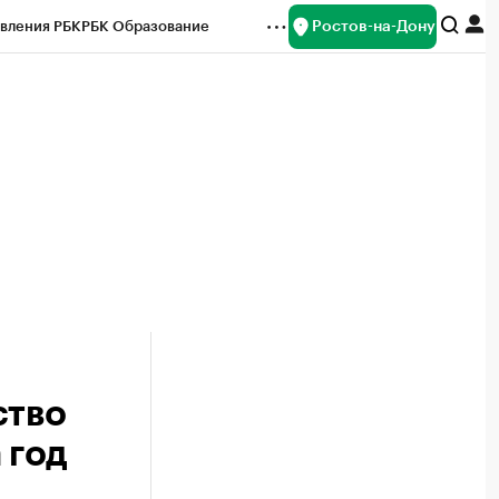
Ростов-на-Дону
вления РБК
РБК Образование
редитные рейтинги
Франшизы
Газета
ок наличной валюты
ство
 год