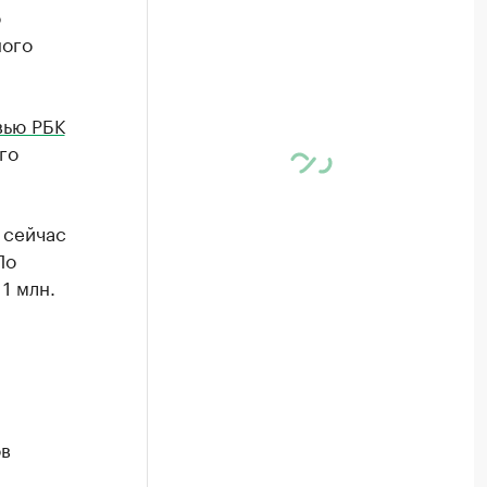
о
ного
вью РБК
го
 сейчас
По
1 млн.
ов