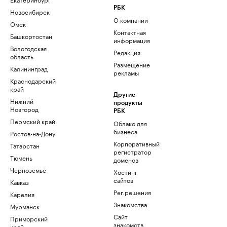
РБК
Новосибирск
О компании
Омск
Контактная
Башкортостан
информация
Вологодская
Редакция
область
Размещение
Калининград
рекламы
Краснодарский
край
Другие
Нижний
продукты
Новгород
РБК
Пермский край
Облако для
бизнеса
Ростов-на-Дону
Корпоративный
Татарстан
регистратор
Тюмень
доменов
Черноземье
Хостинг
сайтов
Кавказ
Рег.решения
Карелия
Знакомства
Мурманск
Сайт
Приморский
знакомств
край