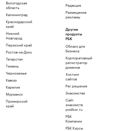
Вологодская
Редакция
область
Размещение
Калининград
рекламы
Краснодарский
край
Другие
Нижний
продукты
Новгород
РБК
Пермский край
Облако для
бизнеса
Ростов-на-Дону
Корпоративный
Татарстан
регистратор
Тюмень
доменов
Черноземье
Хостинг
сайтов
Кавказ
Рег.решения
Карелия
Знакомства
Мурманск
Сайт
Приморский
знакомств
край
podbor.ru
РБК
Компании
РБК Курсы