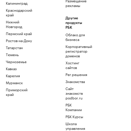
Размещение
Калининград
рекламы
Краснодарский
край
Другие
Нижний
продукты
Новгород
РБК
Пермский край
Облако для
бизнеса
Ростов-на-Дону
Корпоративный
Татарстан
регистратор
Тюмень
доменов
Черноземье
Хостинг
сайтов
Кавказ
Рег.решения
Карелия
Знакомства
Мурманск
Сайт
Приморский
знакомств
край
podbor.ru
РБК
Компании
РБК Курсы
Школа
управления