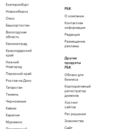
Екатеринбург
РБК
Новосибирск
О компании
Омск
Контактная
Башкортостан
информация
Вологодская
Редакция
область
Размещение
Калининград
рекламы
Краснодарский
край
Другие
Нижний
продукты
Новгород
РБК
Пермский край
Облако для
бизнеса
Ростов-на-Дону
Корпоративный
Татарстан
регистратор
Тюмень
доменов
Черноземье
Хостинг
сайтов
Кавказ
Рег.решения
Карелия
Знакомства
Мурманск
Сайт
Приморский