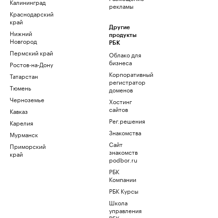
Калининград
рекламы
Краснодарский
край
Другие
Нижний
продукты
Новгород
РБК
Пермский край
Облако для
бизнеса
Ростов-на-Дону
Корпоративный
Татарстан
регистратор
Тюмень
доменов
Черноземье
Хостинг
сайтов
Кавказ
Рег.решения
Карелия
Знакомства
Мурманск
Сайт
Приморский
знакомств
край
podbor.ru
РБК
Компании
РБК Курсы
Школа
управления
РБК