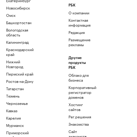
Екатеринбург
РБК
Новосибирск
О компании
Омск
Контактная
Башкортостан
информация
Вологодская
Редакция
область
Размещение
Калининград
рекламы
Краснодарский
край
Другие
Нижний
продукты
Новгород
РБК
Пермский край
Облако для
бизнеса
Ростов-на-Дону
Корпоративный
Татарстан
регистратор
Тюмень
доменов
Черноземье
Хостинг
сайтов
Кавказ
Рег.решения
Карелия
Знакомства
Мурманск
Сайт
Приморский
знакомств