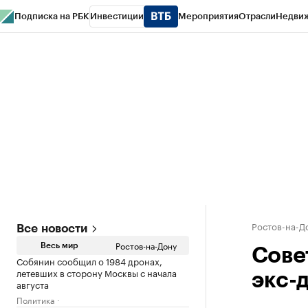
Подписка на РБК
Инвестиции
Мероприятия
Отрасли
Недви
РБК Курсы
РБК Life
Тренды
Визионеры
Национальные проекты
Горо
Спецпроекты СПб
Конференции СПб
Спецпроекты
Проверка конт
Ростов-на-Д
Все новости
Ростов-на-Дону
Весь мир
Сове
Собянин сообщил о 1984 дронах,
летевших в сторону Москвы с начала
экс-
августа
Политика