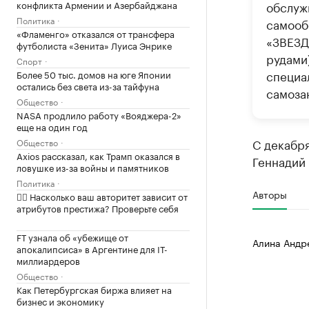
конфликта Армении и Азербайджана
обслуж
Политика
самооб
«Фламенго» отказался от трансфера
«ЗВЕЗД
футболиста «Зенита» Луиса Энрике
рудами
Спорт
специа
Более 50 тыс. домов на юге Японии
остались без света из-за тайфуна
самоза
Общество
NASA продлило работу «Вояджера-2»
еще на один год
С декабр
Общество
Axios рассказал, как Трамп оказался в
Геннадий 
ловушке из-за войны и памятников
Политика
Авторы
✍🏻 Насколько ваш авторитет зависит от
атрибутов престижа? Проверьте себя
FT узнала об «убежище от
Алина Андр
апокалипсиса» в Аргентине для IT-
миллиардеров
Общество
Как Петербургская биржа влияет на
бизнес и экономику