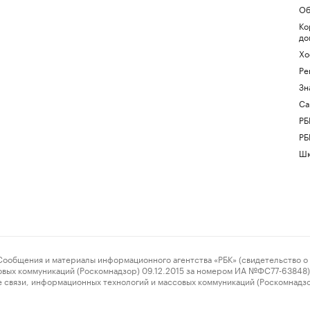
Об
Ко
до
Хо
Ре
Зн
Са
РБ
РБ
Шк
ения и материалы информационного агентства «РБК» (свидетельство о 
овых коммуникаций (Роскомнадзор) 09.12.2015 за номером ИА №ФС77-63848) 
 связи, информационных технологий и массовых коммуникаций (Роскомнадз