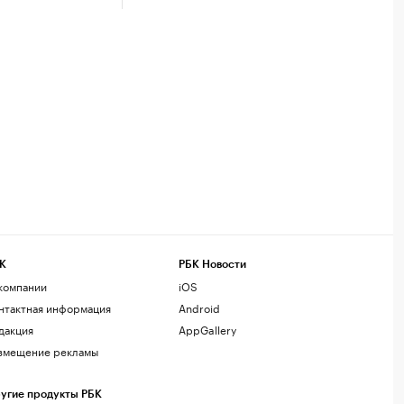
К
РБК Новости
компании
iOS
нтактная информация
Android
дакция
AppGallery
змещение рекламы
угие продукты РБК