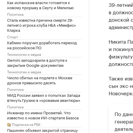
Как испанские власти готовятся к
39-летни
новому прорыву в Сеуту и Мелилью
в должно
Политика
донской 
Стала известна причина смерти 29-
летнего игрока клуба НБА «Мемфис»
админист
Кларка
Спорт
Никита П
Кабмин поручил доработать переход
на российское ПО
и покину
Технологии и медиа
физкульту
Gemini заподозрили в доступе к
должност
закрытым Google-документам
Технологии и медиа
Также изв
Число сбитых на подлете к Москве
дронов превысило десять
сын экс-н
Политика
Новочерк
МИД России заявил о попытках Запада
втянуть Грузию в «кровавые авантюры»
Политика
Инженер по имени Прометей. Что
По дан
известно о новом ИИ-стартапе Безоса
генера
Подписка на РБК
деятел
Пашинян объявил закрытой страницу