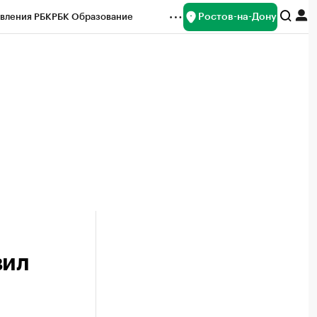
Ростов-на-Дону
вления РБК
РБК Образование
редитные рейтинги
Франшизы
Газета
ок наличной валюты
вил