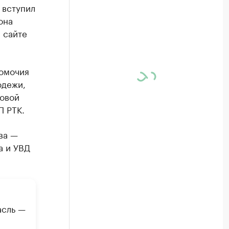
 вступил
она
 сайте
номочия
одежи,
новой
П РТК.
ва —
а и УВД
асль —