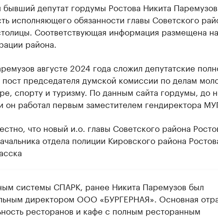
й бывший депутат гордумы Ростова Никита Паремузов
сть исполняющего обязанности главы Советского рай
столицы. Соответствующая информация размещена на
рации района.
аремузов августе 2024 года сложил депутатские пол
л пост председателя думской комиссии по делам мол
ре, спорту и туризму. По данным сайта гордумы, до 
и он работал первым заместителем гендиректора МУ
естно, что новый и.о. главы Советского района Росто
ачальника отдела полиции Кировского района Ростов
асска
ным системы СПАРК, ранее Никита Паремузов был
льным директором ООО «БУРГЕРНАЯ». Основная отр
ьность ресторанов и кафе с полным ресторанным