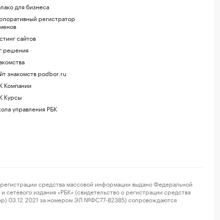
лако для бизнеса
рпоративный регистратор
менов
стинг сайтов
г.решения
акомства
йт знакомств podbor.ru
К Компании
К Курсы
ола управления РБК
регистрации средства массовой информации выдано Федеральной
и сетевого издания «РБК» (свидетельство о регистрации средства
ор) 03.12.2021 за номером ЭЛ №ФС77-82385) сопровождаются