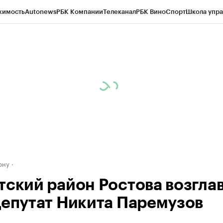
жимость
Autonews
РБК Компании
Телеканал
РБК Вино
Спорт
Школа упра
д
Стиль
Крипто
РБК Бизнес-среда
Дискуссионный клуб
Исследования
К
рагентов
Политика
Экономика
Бизнес
Технологии и медиа
Финансы
Рын
ону
тский район Ростова возгла
депутат Никита Паремузов