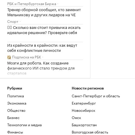
РБК и Петербургская Биржа
Тренер сборной сообщил, кто заменит
Мельникову и других лидеров на ЧЕ
Спорт
✍🏻 Сколько вам стоит привычка искать
идеальное решение? Проверьте себя
Из крайности в крайности: как ведут
себя конфликтные личности
Подписка на РБК
Мозги для робота. Как создание
физического ИИ стало трендом для
стартапов
Подписка на РБК
Рубрики
Новости регионов
Загрузить еще
Политика
Санкт-Петербург и область
Экономика
Екатеринбург
Общество
Новосибирск
Бизнес
Омск
Технологии и медиа
Башкортостан
Финансы
Вологодская область