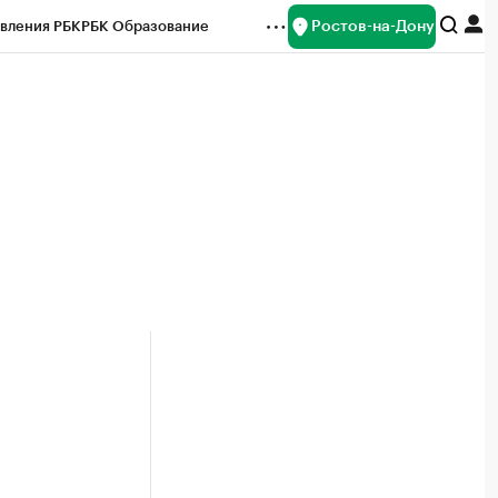
Ростов-на-Дону
вления РБК
РБК Образование
редитные рейтинги
Франшизы
Газета
ок наличной валюты