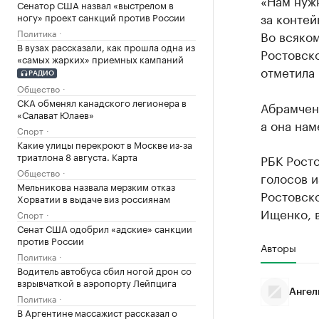
«Нам нужн
Сенатор США назвал «выстрелом в
за контей
ногу» проект санкций против России
Политика
Во всяком
В вузах рассказали, как прошла одна из
Ростовско
«самых жарких» приемных кампаний
отметила 
РАДИО
Общество
СКА обменял канадского легионера в
Абрамчен
«Салават Юлаев»
а она на
Спорт
Какие улицы перекроют в Москве из-за
триатлона 8 августа. Карта
РБК Рост
Общество
голосов 
Мельникова назвала мерзким отказ
Ростовск
Хорватии в выдаче виз россиянам
Ищенко, 
Спорт
Сенат США одобрил «адские» санкции
против России
Авторы
Политика
Водитель автобуса сбил ногой дрон со
взрывчаткой в аэропорту Лейпцига
Ангел
Политика
В Аргентине массажист рассказал о