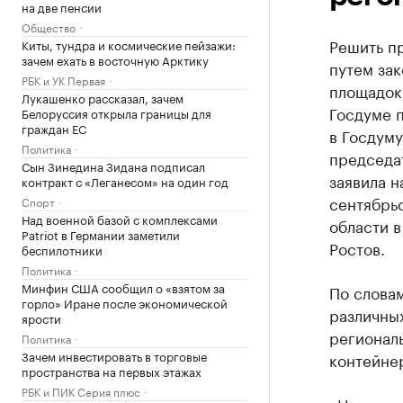
на две пенсии
Общество
Решить п
Киты, тундра и космические пейзажи:
зачем ехать в восточную Арктику
путем за
РБК и УК Первая
площадок 
Лукашенко рассказал, зачем
Госдуме 
Белоруссия открыла границы для
граждан ЕС
в Госдуму
Политика
председа
Сын Зинедина Зидана подписал
заявила 
контракт с «Леганесом» на один год
сентябрь
Спорт
Над военной базой с комплексами
области 
Patriot в Германии заметили
Ростов.
беспилотники
Политика
Минфин США сообщил о «взятом за
По словам
горло» Иране после экономической
различных
ярости
региональ
Политика
Зачем инвестировать в торговые
контейне
пространства на первых этажах
РБК и ПИК Серия плюс