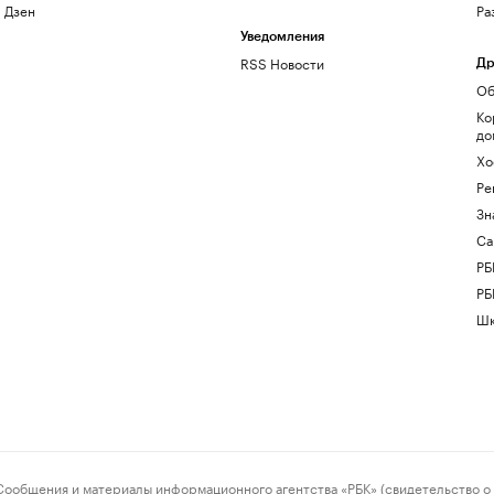
Дзен
Ра
Уведомления
RSS Новости
Др
Об
Ко
до
Хо
Ре
Зн
Са
РБ
РБ
Шк
ения и материалы информационного агентства «РБК» (свидетельство о 