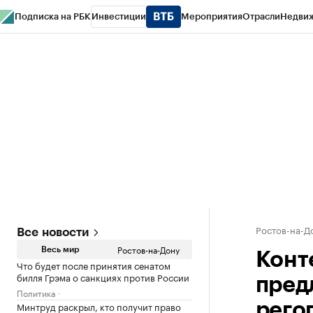
Подписка на РБК
Инвестиции
Мероприятия
Отрасли
Недви
РБК Курсы
РБК Life
Тренды
Визионеры
Национальные проекты
Горо
Спецпроекты СПб
Конференции СПб
Спецпроекты
Проверка конт
Ростов-на-Д
Все новости
Ростов-на-Дону
Весь мир
Конт
Что будет после принятия сенатом
билля Грэма о санкциях против России
пред
Политика
Минтруд раскрыл, кто получит право
рего