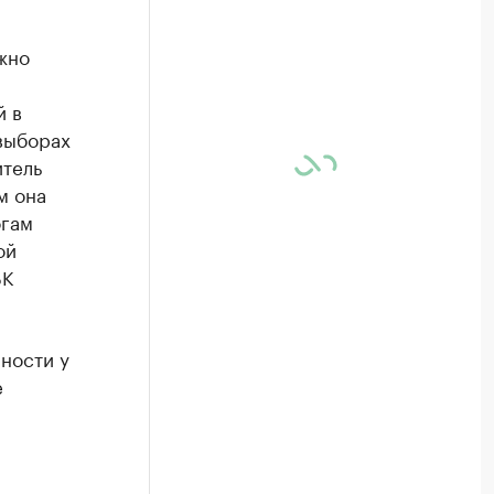
жно
й в
выборах
итель
м она
огам
ой
БК
ности у
е