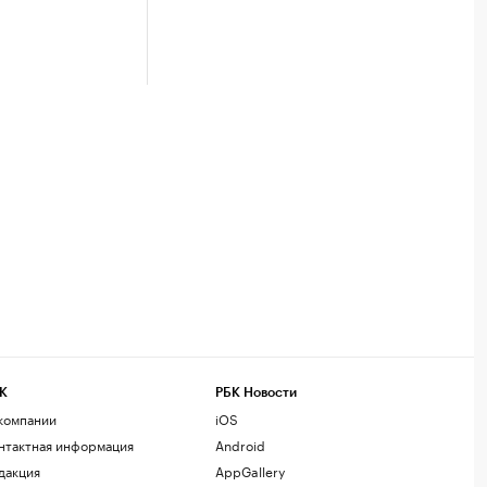
К
РБК Новости
компании
iOS
нтактная информация
Android
дакция
AppGallery