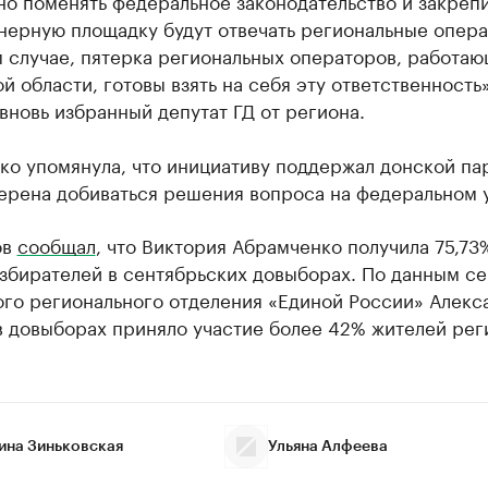
о поменять федеральное законодательство и закрепи
нерную площадку будут отвечать региональные опера
 случае, пятерка региональных операторов, работаю
й области, готовы взять на себя эту ответственность
вновь избранный депутат ГД от региона.
ко упомянула, что инициативу поддержал донской па
мерена добиваться решения вопроса на федеральном 
ов
сообщал
, что Виктория Абрамченко получила 75,73
избирателей в сентябрьских довыборах. По данным с
ого регионального отделения «Единой России» Алекс
в довыборах приняло участие более 42% жителей рег
ина Зиньковская
Ульяна Алфеева