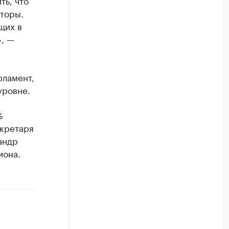
ть, что
торы.
щих в
», —
рламент,
уровне.
%
екретаря
андр
иона.