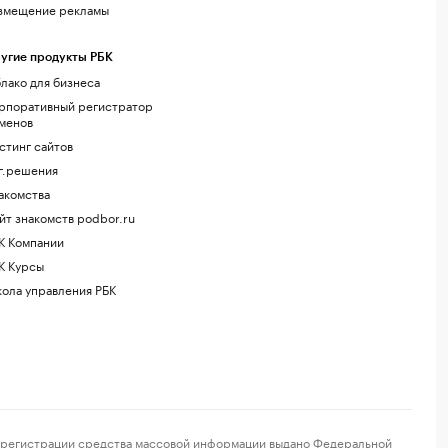
змещение рекламы
угие продукты РБК
лако для бизнеса
рпоративный регистратор
менов
стинг сайтов
г.решения
акомства
йт знакомств podbor.ru
К Компании
К Курсы
ола управления РБК
регистрации средства массовой информации выдано Федеральной