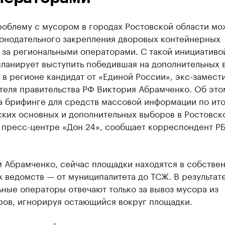
роблему с мусором в городах Ростовской области мо
конодательного закрепления дворовых контейнерных
за региональными операторами. С такой инициативо
планирует выступить победившая на дополнительных 
 в регионе кандидат от «Единой России», экс-замест
теля правительства РФ Виктория Абрамченко. Об это
на брифинге для средств массовой информации по ит
ских основных и дополнительных выборов в Ростовск
в пресс-центре «Дон 24», сообщает корреспондент Р
 Абрамченко, сейчас площадки находятся в собствен
 ведомств — от муниципалитета до ТСЖ. В результат
ные операторы отвечают только за вывоз мусора из
ров, игнорируя остающийся вокруг площадки.