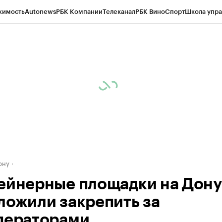
жимость
Autonews
РБК Компании
Телеканал
РБК Вино
Спорт
Школа упра
д
Стиль
Крипто
РБК Бизнес-среда
Дискуссионный клуб
Исследования
К
рагентов
Политика
Экономика
Бизнес
Технологии и медиа
Финансы
Рын
ону
ейнерные площадки на Дону
ложили закрепить за
ператорами