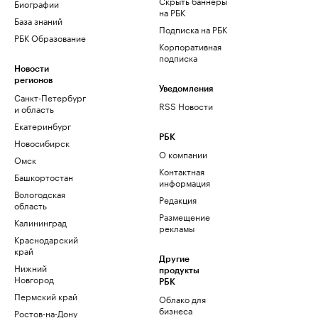
Скрыть баннеры
Биографии
на РБК
База знаний
Подписка на РБК
РБК Образование
Корпоративная
подписка
Новости
регионов
Уведомления
Санкт-Петербург
RSS Новости
и область
Екатеринбург
РБК
Новосибирск
О компании
Омск
Контактная
Башкортостан
информация
Вологодская
Редакция
область
Размещение
Калининград
рекламы
Краснодарский
край
Другие
Нижний
продукты
Новгород
РБК
Пермский край
Облако для
бизнеса
Ростов-на-Дону