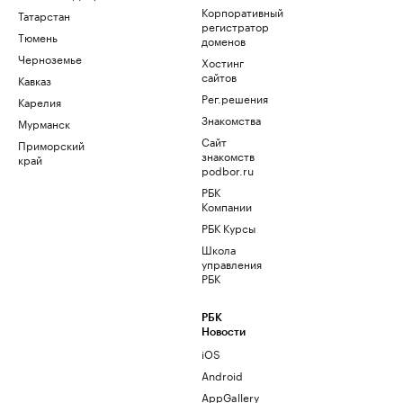
Корпоративный
Татарстан
регистратор
Тюмень
доменов
Черноземье
Хостинг
сайтов
Кавказ
Рег.решения
Карелия
Знакомства
Мурманск
Сайт
Приморский
знакомств
край
podbor.ru
РБК
Компании
РБК Курсы
Школа
управления
РБК
РБК
Новости
iOS
Android
AppGallery