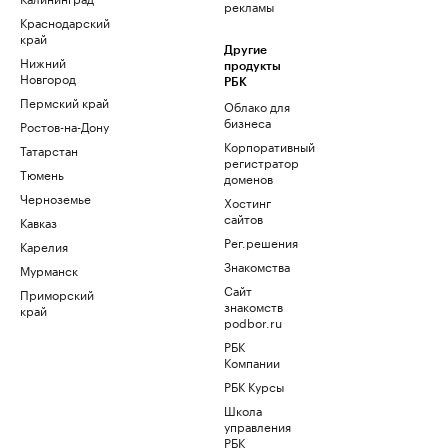
рекламы
Краснодарский
край
Другие
Нижний
продукты
Новгород
РБК
Пермский край
Облако для
бизнеса
Ростов-на-Дону
Корпоративный
Татарстан
регистратор
Тюмень
доменов
Черноземье
Хостинг
сайтов
Кавказ
Рег.решения
Карелия
Знакомства
Мурманск
Сайт
Приморский
знакомств
край
podbor.ru
РБК
Компании
РБК Курсы
Школа
управления
РБК