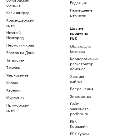
Редакция
область
Размещение
Калининград
рекламы
Краснодарский
край
Другие
Нижний
продукты
Новгород
РБК
Пермский край
Облако для
бизнеса
Ростов-на-Дону
Корпоративный
Татарстан
регистратор
Тюмень
доменов
Черноземье
Хостинг
сайтов
Кавказ
Рег.решения
Карелия
Знакомства
Мурманск
Сайт
Приморский
знакомств
край
podbor.ru
РБК
Компании
РБК Курсы