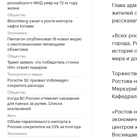
российского МИД умер на 72-м году
Глава ад
жизни
жителей с
Общество
рассказал
Bloomberg узнал о росте импорта
нефти Китаем
Экономика
«Всех ро
Пентагон опубликовал 16 новых видео
города, 
с неопознанными летающими
объектами
история с
Общество
мира и до
Трамп заявил, что победитель «гонки
ИИ» станет лидером
Торжеств
Технологии и медиа
Ростова-
Porsche SE призвал Volkswagen
сократить расходы
Меркурий
Общество
Кафедрал
Когда ВС России отменяет наказание
для пьяных за рулем. Список
исключений
«Ростов-
Авто
экономич
Объем параллельного импорта в
центром 
Россию сократился на 23% за полгода
Восхищае
Экономика