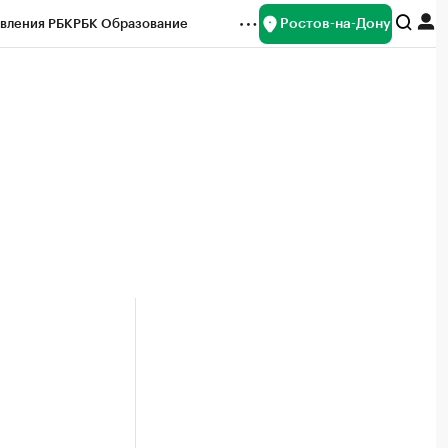
Ростов-на-Дону
вления РБК
РБК Образование
редитные рейтинги
Франшизы
Газета
ок наличной валюты