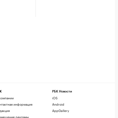
К
РБК Новости
компании
iOS
нтактная информация
Android
дакция
AppGallery
змещение рекламы