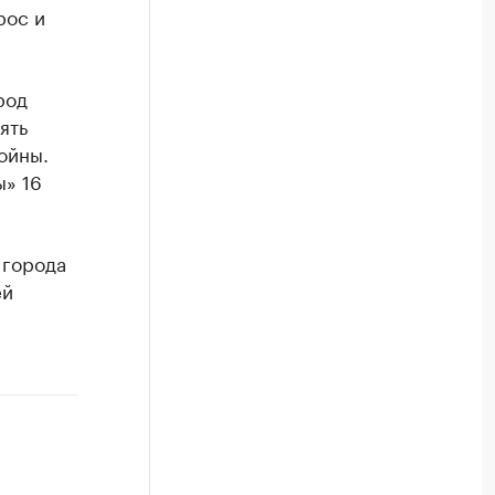
рос и
род
ять
ойны.
ы» 16
 города
ей