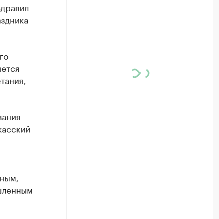
здравил
аздника
го
шется
тания,
вания
касский
вным,
ышленным