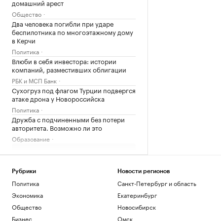
домашний арест
Общество
Два человека погибли при ударе
беспилотника по многоэтажному дому
в Керчи
Политика
Влюби в себя инвестора: истории
компаний, разместивших облигации
РБК и МСП Банк
Сухогруз под флагом Турции подвергся
атаке дрона у Новороссийска
Политика
Дружба с подчиненными без потери
авторитета. Возможно ли это
Образование
Загрузить еще
Рубрики
Новости регионов
Политика
Санкт-Петербург и область
Экономика
Екатеринбург
Общество
Новосибирск
Бизнес
Омск