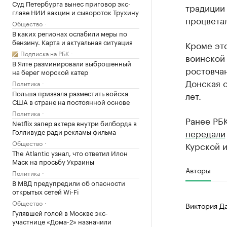
Суд Петербурга вынес приговор экс-
традиции 
главе НИИ вакцин и сывороток Трухину
процветал
Общество
В каких регионах ослабили меры по
бензину. Карта и актуальная ситуация
Кроме это
Подписка на РБК
воинской 
В Ялте разминировали выброшенный
ростовчан
на берег морской катер
Донская с
Политика
Польша призвала разместить войска
лет.
США в стране на постоянной основе
Политика
Ранее РБК
Netflix запер актера внутри билборда в
Голливуде ради рекламы фильма
передали
Общество
Курской и
The Atlantic узнал, что ответил Илон
Маск на просьбу Украины
Авторы
Политика
В МВД предупредили об опасности
открытых сетей Wi-Fi
Общество
Виктория Д
Гулявшей голой в Москве экс-
участнице «Дома-2» назначили