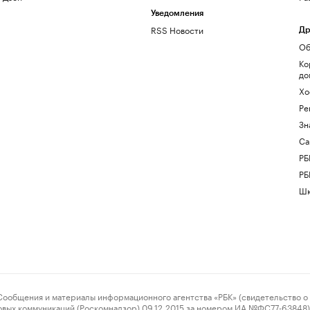
Уведомления
RSS Новости
Др
Об
Ко
до
Хо
Ре
Зн
Са
РБ
РБ
Шк
ения и материалы информационного агентства «РБК» (свидетельство о 
овых коммуникаций (Роскомнадзор) 09.12.2015 за номером ИА №ФС77-63848) 