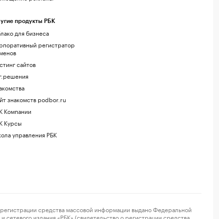
угие продукты РБК
лако для бизнеса
рпоративный регистратор
менов
стинг сайтов
г.решения
акомства
йт знакомств podbor.ru
К Компании
К Курсы
ола управления РБК
регистрации средства массовой информации выдано Федеральной
и сетевого издания «РБК» (свидетельство о регистрации средства