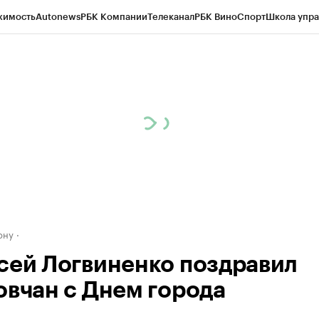
жимость
Autonews
РБК Компании
Телеканал
РБК Вино
Спорт
Школа упра
д
Стиль
Крипто
РБК Бизнес-среда
Дискуссионный клуб
Исследования
К
рагентов
Политика
Экономика
Бизнес
Технологии и медиа
Финансы
Рын
ону
сей Логвиненко поздравил
овчан с Днем города