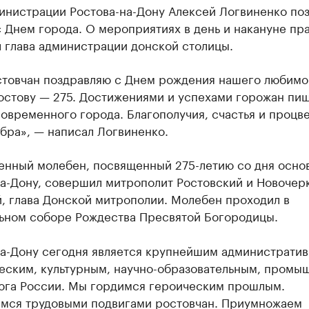
министрации Ростова-на-Дону Алексей Логвиненко по
 Днем города. О мероприятиях в день и накануне пр
 глава администрации донской столицы.
стовчан поздравляю с Днем рождения нашего любимо
Ростову — 275. Достижениями и успехами горожан пи
овременного города. Благополучия, счастья и процве
бра», — написал Логвиненко.
енный молебен, посвященный 275-летию со дня осно
на-Дону, совершил митрополит Ростовский и Новочер
, глава Донской митрополии. Молебен проходил в
ьном соборе Рождества Пресвятой Богородицы.
на-Дону сегодня является крупнейшим администрати
еским, культурным, научно-образовательным, пром
юга России. Мы гордимся героическим прошлым.
мся трудовыми подвигами ростовчан. Приумножаем