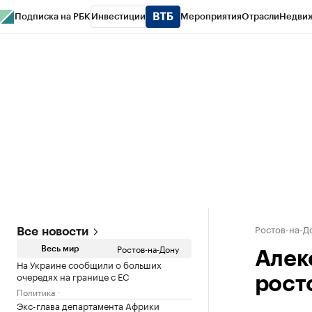
Подписка на РБК
Инвестиции
Мероприятия
Отрасли
Недви
РБК Курсы
РБК Life
Тренды
Визионеры
Национальные проекты
Горо
Спецпроекты СПб
Конференции СПб
Спецпроекты
Проверка конт
Ростов-на-Д
Все новости
Ростов-на-Дону
Весь мир
Алек
На Украине сообщили о больших
очередях на границе с ЕС
рост
Политика
Экс-глава департамента Африки