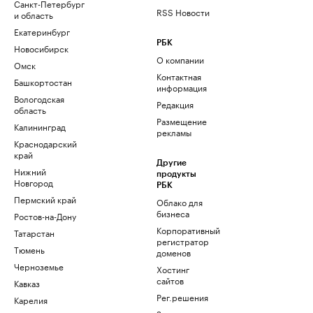
Санкт-Петербург
RSS Новости
и область
Екатеринбург
РБК
Новосибирск
О компании
Омск
Контактная
Башкортостан
информация
Вологодская
Редакция
область
Размещение
Калининград
рекламы
Краснодарский
край
Другие
Нижний
продукты
Новгород
РБК
Пермский край
Облако для
бизнеса
Ростов-на-Дону
Корпоративный
Татарстан
регистратор
Тюмень
доменов
Черноземье
Хостинг
сайтов
Кавказ
Рег.решения
Карелия