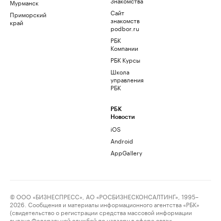
Знакомства
Мурманск
Сайт
Приморский
знакомств
край
podbor.ru
РБК
Компании
РБК Курсы
Школа
управления
РБК
РБК
Новости
iOS
Android
AppGallery
© ООО «БИЗНЕСПРЕСС», АО «РОСБИЗНЕСКОНСАЛТИНГ», 1995–
2026. Сообщения и материалы информационного агентства «РБК»
(свидетельство о регистрации средства массовой информации
выдано Федеральной службой по надзору в сфере связи,