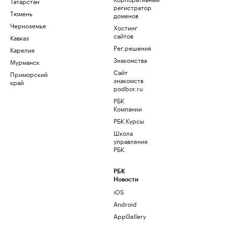
Татарстан
регистратор
Тюмень
доменов
Черноземье
Хостинг
сайтов
Кавказ
Рег.решения
Карелия
Знакомства
Мурманск
Сайт
Приморский
знакомств
край
podbor.ru
РБК
Компании
РБК Курсы
Школа
управления
РБК
РБК
Новости
iOS
Android
AppGallery