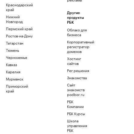
Краснодарский
край
Другие
Нижний
продукты
Новгород
РБК
Пермский край
Облако для
бизнеса
Ростов-на-Дону
Корпоративный
Татарстан
регистратор
Тюмень
доменов
Черноземье
Хостинг
сайтов
Кавказ
Рег.решения
Карелия
Знакомства
Мурманск
Сайт
Приморский
знакомств
край
podbor.ru
РБК
Компании
РБК Курсы
Школа
управления
РБК