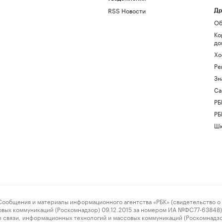
RSS Новости
Др
Об
Ко
до
Хо
Ре
Зн
Са
РБ
РБ
Шк
ения и материалы информационного агентства «РБК» (свидетельство о 
овых коммуникаций (Роскомнадзор) 09.12.2015 за номером ИА №ФС77-63848) 
 связи, информационных технологий и массовых коммуникаций (Роскомнадз