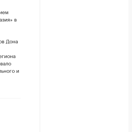
нием
азия» в
ов Дона
егиона
овало
льного и