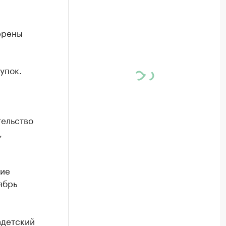
ерены
упок.
тельство
,
ние
ябрь
адетский