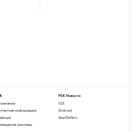
К
РБК Новости
компании
iOS
нтактная информация
Android
дакция
AppGallery
змещение рекламы