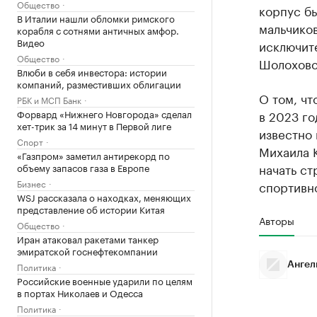
Общество
корпус бы
В Италии нашли обломки римского
мальчиков
корабля с сотнями античных амфор.
Видео
исключит
Общество
Шолоховс
Влюби в себя инвестора: истории
компаний, разместивших облигации
О том, чт
РБК и МСП Банк
Форвард «Нижнего Новгорода» сделал
в 2023 го
хет-трик за 14 минут в Первой лиге
известно 
Спорт
Михаила К
«Газпром» заметил антирекорд по
начать ст
объему запасов газа в Европе
Бизнес
спортивн
WSJ рассказала о находках, меняющих
представление об истории Китая
Авторы
Общество
Иран атаковал ракетами танкер
эмиратской госнефтекомпании
Политика
Ангел
Российские военные ударили по целям
в портах Николаев и Одесса
Политика