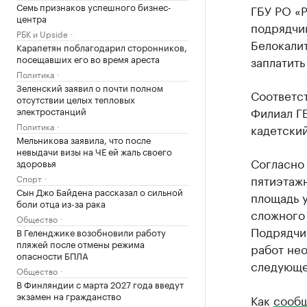
Семь признаков успешного бизнес-
ГБУ РО «Р
центра
подрядчи
РБК и Upside
Белокали
Карапетян поблагодарил сторонников,
посещавших его во время ареста
заплатить
Политика
Зеленский заявил о почти полном
Соответс
отсутствии целых тепловых
Филиал Г
электростанций
Политика
кадетский
Мельникова заявила, что после
невыдачи визы на ЧЕ ей жаль своего
Согласно
здоровья
пятиэтажн
Спорт
Сын Джо Байдена рассказал о сильной
площадь у
боли отца из-за рака
сложного 
Общество
Подрядчик
В Геленджике возобновили работу
пляжей после отмены режима
работ нео
опасности БПЛА
следующе
Общество
В Финляндии с марта 2027 года введут
экзамен на гражданство
Как
сооб