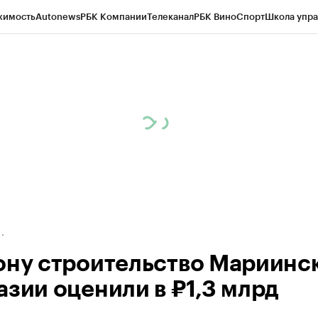
жимость
Autonews
РБК Компании
Телеканал
РБК Вино
Спорт
Школа упра
д
Стиль
Крипто
РБК Бизнес-среда
Дискуссионный клуб
Исследования
К
рагентов
Политика
Экономика
Бизнес
Технологии и медиа
Финансы
Рын
ону строительство Мариинс
азии оценили в ₽1,3 млрд