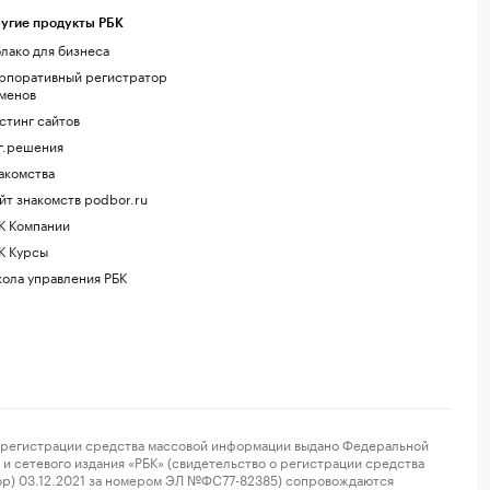
угие продукты РБК
лако для бизнеса
рпоративный регистратор
менов
стинг сайтов
г.решения
акомства
йт знакомств podbor.ru
К Компании
К Курсы
ола управления РБК
регистрации средства массовой информации выдано Федеральной
и сетевого издания «РБК» (свидетельство о регистрации средства
ор) 03.12.2021 за номером ЭЛ №ФС77-82385) сопровождаются