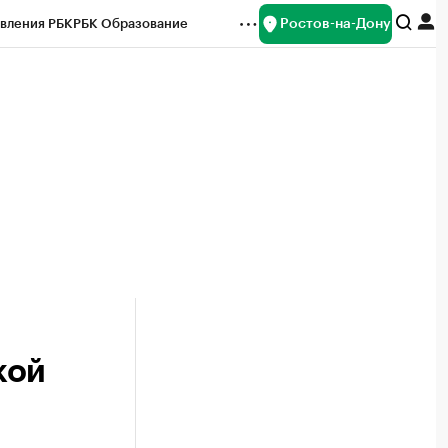
Ростов-на-Дону
вления РБК
РБК Образование
редитные рейтинги
Франшизы
Газета
ок наличной валюты
кой