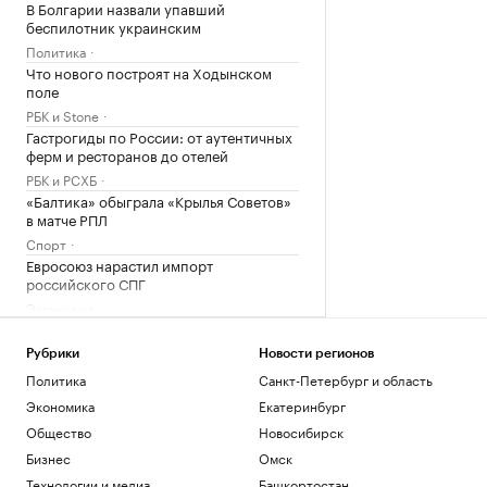
В Болгарии назвали упавший
беспилотник украинским
Политика
Что нового построят на Ходынском
поле
РБК и Stone
Гастрогиды по России: от аутентичных
ферм и ресторанов до отелей
РБК и РСХБ
«Балтика» обыграла «Крылья Советов»
в матче РПЛ
Спорт
Евросоюз нарастил импорт
российского СПГ
Экономика
Загрузить еще
Рубрики
Новости регионов
Политика
Санкт-Петербург и область
Экономика
Екатеринбург
Общество
Новосибирск
Бизнес
Омск
Технологии и медиа
Башкортостан