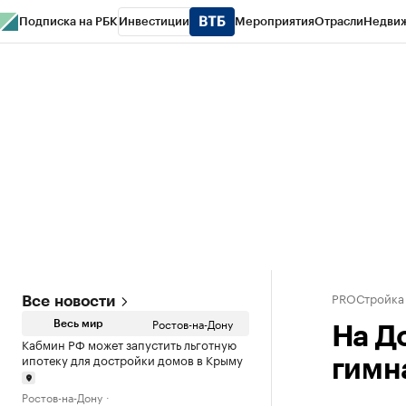
Подписка на РБК
Инвестиции
Мероприятия
Отрасли
Недви
РБК Курсы
РБК Life
Тренды
Визионеры
Национальные проекты
Горо
Спецпроекты СПб
Конференции СПб
Спецпроекты
Проверка конт
PROСтройка
Все новости
Ростов-на-Дону
Весь мир
На Д
Кабмин РФ может запустить льготную
ипотеку для достройки домов в Крыму
гимн
Ростов-на-Дону