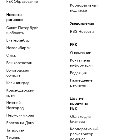
РБК Образование
Корпоративная
подписка
Новости
регионов
Уведомления
Санкт-Петербург
RSS Новости
и область
Екатеринбург
РБК
Новосибирск
О компании
Омск
Контактная
Башкортостан
информация
Вологодская
Редакция
область
Размещение
Калининград
рекламы
Краснодарский
край
Другие
Нижний
продукты
Новгород
РБК
Пермский край
Облако для
бизнеса
Ростов-на-Дону
Корпоративный
Татарстан
регистратор
Тюмень
доменов