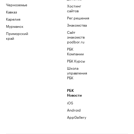
Черноземье
Хостинг
сайтов
Кавказ
Рег.решения
Карелия
Знакомства
Мурманск
Сайт
Приморский
знакомств
край
podbor.ru
РБК
Компании
РБК Курсы
Школа
управления
РБК
РБК
Новости
iOS
Android
AppGallery