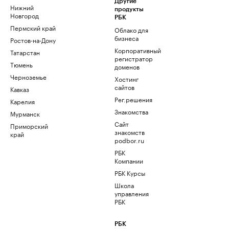
Другие
Нижний
продукты
Новгород
РБК
Пермский край
Облако для
бизнеса
Ростов-на-Дону
Корпоративный
Татарстан
регистратор
Тюмень
доменов
Черноземье
Хостинг
сайтов
Кавказ
Рег.решения
Карелия
Знакомства
Мурманск
Сайт
Приморский
знакомств
край
podbor.ru
РБК
Компании
РБК Курсы
Школа
управления
РБК
РБК