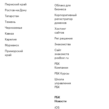
Пермский край
Облако для
бизнеса
Ростов-на-Дону
Корпоративный
Татарстан
регистратор
Тюмень
доменов
Черноземье
Хостинг
сайтов
Кавказ
Рег.решения
Карелия
Знакомства
Мурманск
Сайт
Приморский
знакомств
край
podbor.ru
РБК
Компании
РБК Курсы
Школа
управления
РБК
РБК
Новости
iOS