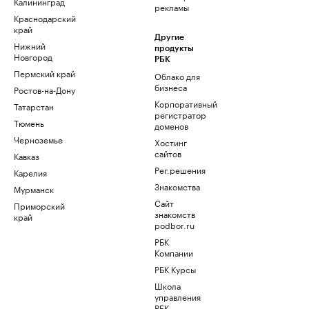
Калининград
рекламы
Краснодарский
край
Другие
Нижний
продукты
Новгород
РБК
Пермский край
Облако для
бизнеса
Ростов-на-Дону
Корпоративный
Татарстан
регистратор
Тюмень
доменов
Черноземье
Хостинг
сайтов
Кавказ
Рег.решения
Карелия
Знакомства
Мурманск
Сайт
Приморский
знакомств
край
podbor.ru
РБК
Компании
РБК Курсы
Школа
управления
РБК