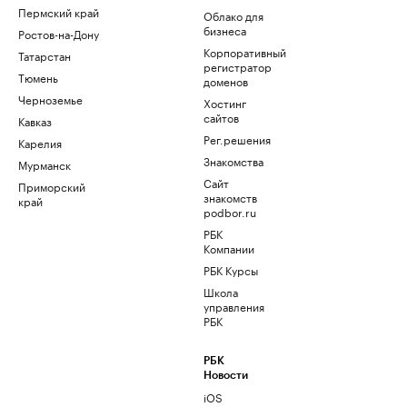
Пермский край
Облако для
бизнеса
Ростов-на-Дону
Корпоративный
Татарстан
регистратор
Тюмень
доменов
Черноземье
Хостинг
сайтов
Кавказ
Рег.решения
Карелия
Знакомства
Мурманск
Сайт
Приморский
знакомств
край
podbor.ru
РБК
Компании
РБК Курсы
Школа
управления
РБК
РБК
Новости
iOS