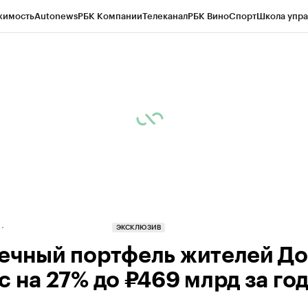
жимость
Autonews
РБК Компании
Телеканал
РБК Вино
Спорт
Школа упра
д
Стиль
Крипто
РБК Бизнес-среда
Дискуссионный клуб
Исследования
К
рагентов
Политика
Экономика
Бизнес
Технологии и медиа
Финансы
Рын
ЭКСКЛЮЗИВ
ечный портфель жителей Д
с на 27% до ₽469 млрд за го