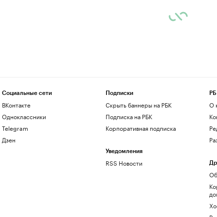
Социальные сети
Подписки
РБ
ВКонтакте
Скрыть баннеры на РБК
О 
Одноклассники
Подписка на РБК
Ко
Telegram
Корпоративная подписка
Ре
Дзен
Ра
Уведомления
RSS Новости
Др
Об
Ко
до
Хо
Ре