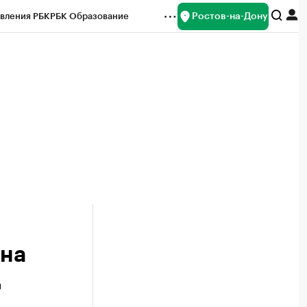
Ростов-на-Дону
вления РБК
РБК Образование
редитные рейтинги
Франшизы
Газета
ок наличной валюты
она
д