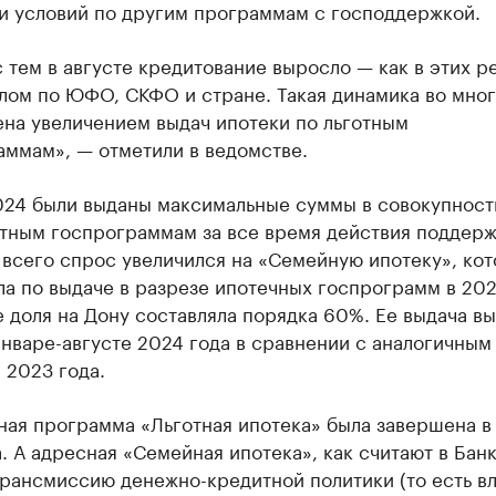
и условий по другим программам с господдержкой.
 тем в августе кредитование выросло — как в этих р
елом по ЮФО, СКФО и стране. Такая динамика во мно
ена увеличением выдач ипотеки по льготным
аммам», — отметили в ведомстве.
024 были выданы максимальные суммы в совокупност
отным госпрограммам за все время действия поддерж
всего спрос увеличился на «Семейную ипотеку», кот
а по выдаче в разрезе ипотечных госпрограмм в 202
 доля на Дону составляла порядка 60%. Ее выдача в
январе-августе 2024 года в сравнении с аналогичным
 2023 года.
ная программа «Льготная ипотека» была завершена в
. А адресная «Семейная ипотека», как считают в Банк
трансмиссию денежно-кредитной политики (то есть в