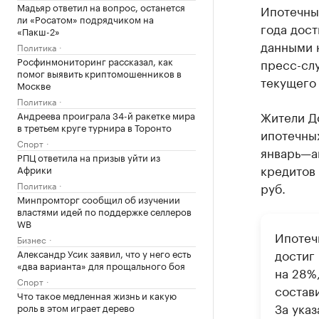
Мадьяр ответил на вопрос, останется
Ипотечны
ли «Росатом» подрядчиком на
года дост
«Пакш-2»
данными н
Политика
Росфинмониторинг рассказал, как
пресс-слу
помог выявить криптомошенников в
текущего 
Москве
Политика
Жители До
Андреева проиграла 34-й ракетке мира
в третьем круге турнира в Торонто
ипотечных
Спорт
январь—а
РПЦ ответила на призыв уйти из
кредитов 
Африки
Политика
руб.
Минпромторг сообщил об изучении
властями идей по поддержке селлеров
WB
Ипотеч
Бизнес
достиг 
Александр Усик заявил, что у него есть
«два варианта» для прощального боя
на 28%,
Спорт
состав
Что такое медленная жизнь и какую
За ука
роль в этом играет дерево