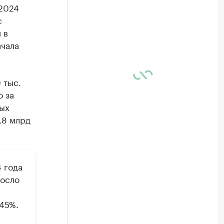
 2024
с
 в
ачала
 тыс.
о за
ых
,8 млрд
 года
росло
45%.