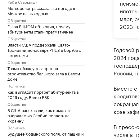
РБК и Старквуд
неизме
Метеоролог рассказала о погоде в
ипотеч
Москве на выходных
млрд р
Общество
2023 го
Глава ВЦИОМ объяснил, почему
абитуриенты стали прагматичнее
Общество
Власти США поддержали Свято-
Годовой р
Троицкий монастырь РПЦЗ в борьбе с
ветряками
2024 года
Общество
господде
Трамп обжалует запрет на
России, н
строительство бального зала в Белом
доме
Политика
Вместе с
Как выглядит портрет абитуриента в
кредитова
2026 году. Видео РБК
сокращал
Общество
В США рассказали, как помогли
крае зафи
снарядам из Сербии попасть на
Украину
В пресс-с
Политика
числе в п
Будущее Ходынского поля: от пашни и
аэродрома до города в городе