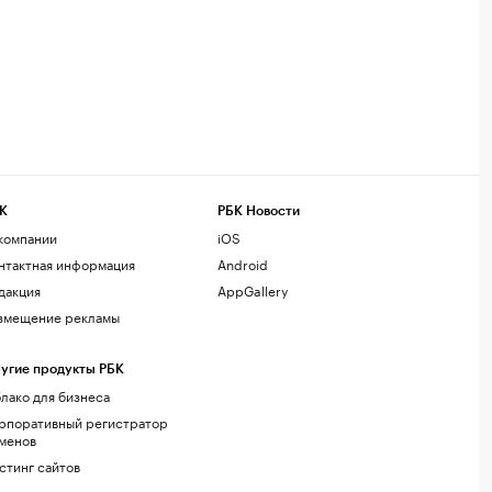
К
РБК Новости
компании
iOS
нтактная информация
Android
дакция
AppGallery
змещение рекламы
угие продукты РБК
лако для бизнеса
рпоративный регистратор
менов
стинг сайтов
г.решения