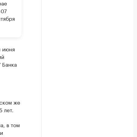
рае
807
нтября
м июня
ий
 Банка
рском же
 лет.
а, в том
 и