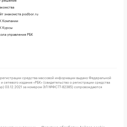
акомства
йт знакомств podbor.ru
К Компании
К Курсы
ола управления РБК
регистрации средства массовой информации выдано Федеральной
и сетевого издания «РБК» (свидетельство о регистрации средства
ор) 03.12.2021 за номером ЭЛ №ФС77-82385) сопровождаются
ерсональных данных
Политика обработки файлов cookie
·