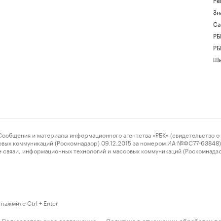
Зн
Са
РБ
РБ
Шк
ения и материалы информационного агентства «РБК» (свидетельство о 
овых коммуникаций (Роскомнадзор) 09.12.2015 за номером ИА №ФС77-63848) 
 связи, информационных технологий и массовых коммуникаций (Роскомнадз
нажмите Ctrl + Enter
Пользовательское соглашение
Политика в отношении обработки п
·