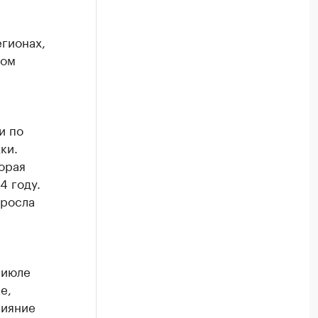
егионах,
гом
и по
ки.
орая
4 году.
ыросла
 июле
е,
лияние