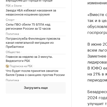
изменени
РБК и Stone
Звезда НБА избежал наказания за
«Вместе с
незаконное ношение оружия
так и в ц
Спорт
Силы ПВО сбили 75 БПЛА над
обусловл
регионами России за 12 часов
госпрогр
Политика
Погранслужба Финляндии пресекла
канал нелегальной миграции из
В июне 2
Прибалтики
всем льг
Общество
Заметнее 
Главное за неделю за 3 минуты.
Видеоитоги РБК
лидировал
Подписка на РБК
В ЮФО ее
Что будет после принятия сенатом
на 21% в 
билля Грэма о санкциях против России
периодом
Политика
Загрузить еще
Безадрес
2024 года
улучшит 