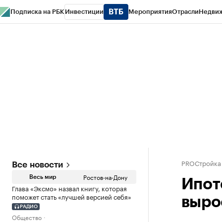
Подписка на РБК
Инвестиции
Мероприятия
Отрасли
Недви
РБК Курсы
РБК Life
Тренды
Визионеры
Национальные проекты
Горо
Спецпроекты СПб
Конференции СПб
Спецпроекты
Проверка конт
PROСтройка
Все новости
Ростов-на-Дону
Весь мир
Ипот
Глава «Эксмо» назвал книгу, которая
поможет стать «лучшей версией себя»
выро
РАДИО
Общество