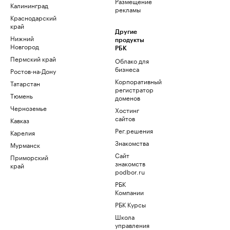
Размещение
Калининград
рекламы
Краснодарский
край
Другие
Нижний
продукты
Новгород
РБК
Пермский край
Облако для
бизнеса
Ростов-на-Дону
Корпоративный
Татарстан
регистратор
Тюмень
доменов
Черноземье
Хостинг
сайтов
Кавказ
Рег.решения
Карелия
Знакомства
Мурманск
Сайт
Приморский
знакомств
край
podbor.ru
РБК
Компании
РБК Курсы
Школа
управления