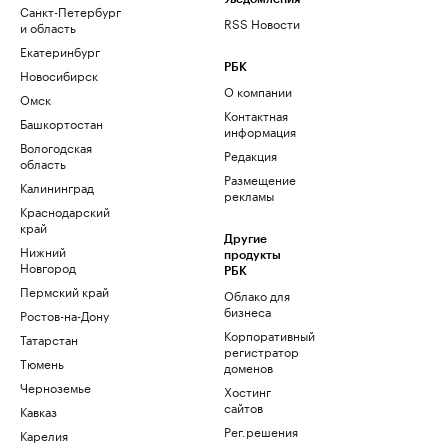
Санкт-Петербург
RSS Новости
и область
Екатеринбург
РБК
Новосибирск
О компании
Омск
Контактная
Башкортостан
информация
Вологодская
Редакция
область
Размещение
Калининград
рекламы
Краснодарский
край
Другие
Нижний
продукты
Новгород
РБК
Пермский край
Облако для
бизнеса
Ростов-на-Дону
Корпоративный
Татарстан
регистратор
Тюмень
доменов
Черноземье
Хостинг
сайтов
Кавказ
Рег.решения
Карелия