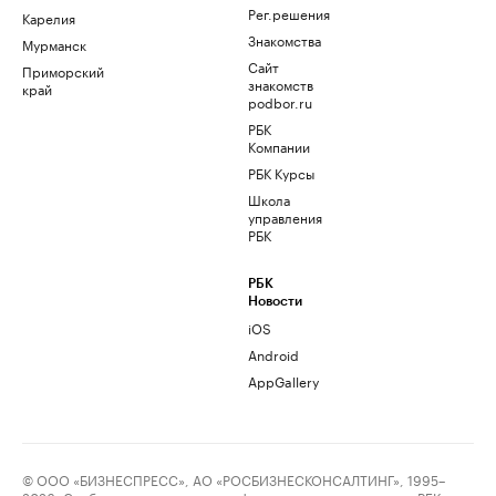
Рег.решения
Карелия
Знакомства
Мурманск
Сайт
Приморский
знакомств
край
podbor.ru
РБК
Компании
РБК Курсы
Школа
управления
РБК
РБК
Новости
iOS
Android
AppGallery
© ООО «БИЗНЕСПРЕСС», АО «РОСБИЗНЕСКОНСАЛТИНГ», 1995–