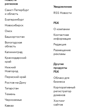
Новости
регионов
Уведомления
Санкт-Петербург
RSS Новости
и область
Екатеринбург
РБК
Новосибирск
О компании
Омск
Контактная
Башкортостан
информация
Вологодская
Редакция
область
Размещение
Калининград
рекламы
Краснодарский
край
Другие
Нижний
продукты
Новгород
РБК
Пермский край
Облако для
бизнеса
Ростов-на-Дону
Корпоративный
Татарстан
регистратор
Тюмень
доменов
Черноземье
Хостинг
сайтов
Кавказ