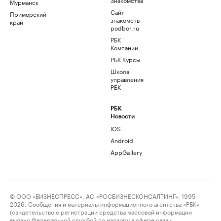
Мурманск
Сайт
Приморский
знакомств
край
podbor.ru
РБК
Компании
РБК Курсы
Школа
управления
РБК
РБК
Новости
iOS
Android
AppGallery
© ООО «БИЗНЕСПРЕСС», АО «РОСБИЗНЕСКОНСАЛТИНГ», 1995–
2026. Сообщения и материалы информационного агентства «РБК»
(свидетельство о регистрации средства массовой информации
выдано Федеральной службой по надзору в сфере связи,