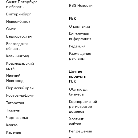
Санкт-Петербург
RSS Новости
и область
Екатеринбург
РБК
Новосибирск
О компании
Омск
Контактная
Башкортостан
информация
Вологодская
Редакция
область
Размещение
Калининград
рекламы
Краснодарский
край
Другие
Нижний
продукты
Новгород
РБК
Пермский край
Облако для
бизнеса
Ростов-на-Дону
Корпоративный
Татарстан
регистратор
Тюмень
доменов
Черноземье
Хостинг
сайтов
Кавказ
Рег.решения
Карелия
Знакомства