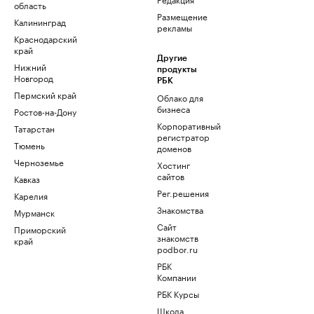
область
Размещение
Калининград
рекламы
Краснодарский
край
Другие
Нижний
продукты
Новгород
РБК
Пермский край
Облако для
бизнеса
Ростов-на-Дону
Корпоративный
Татарстан
регистратор
Тюмень
доменов
Черноземье
Хостинг
сайтов
Кавказ
Рег.решения
Карелия
Знакомства
Мурманск
Сайт
Приморский
знакомств
край
podbor.ru
РБК
Компании
РБК Курсы
Школа