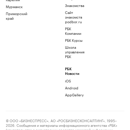
Знакомства
Мурманск
Сайт
Приморский
знакомств
край
podbor.ru
РБК
Компании
РБК Курсы
Школа
управления
РБК
РБК
Новости
iOS
Android
AppGallery
© ООО «БИЗНЕСПРЕСС», АО «РОСБИЗНЕСКОНСАЛТИНГ», 1995–
2026. Сообщения и материалы информационного агентства «РБК»
(свидетельство о регистрации средства массовой информации