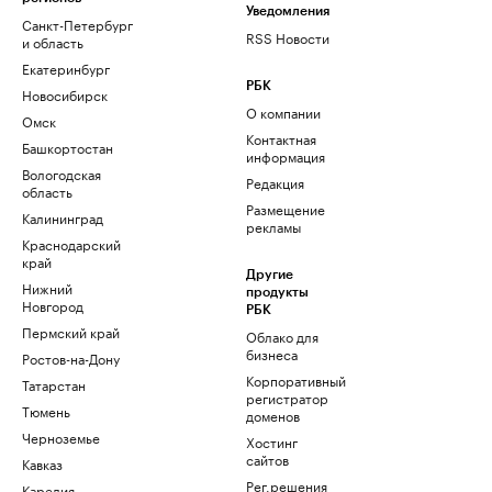
Уведомления
Санкт-Петербург
RSS Новости
и область
Екатеринбург
РБК
Новосибирск
О компании
Омск
Контактная
Башкортостан
информация
Вологодская
Редакция
область
Размещение
Калининград
рекламы
Краснодарский
край
Другие
Нижний
продукты
Новгород
РБК
Пермский край
Облако для
бизнеса
Ростов-на-Дону
Корпоративный
Татарстан
регистратор
Тюмень
доменов
Черноземье
Хостинг
сайтов
Кавказ
Рег.решения
Карелия