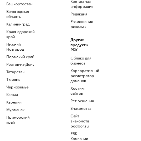
Контактная
Башкортостан
информация
Вологодская
Редакция
область
Размещение
Калининград
рекламы
Краснодарский
край
Другие
Нижний
продукты
Новгород
РБК
Пермский край
Облако для
бизнеса
Ростов-на-Дону
Корпоративный
Татарстан
регистратор
Тюмень
доменов
Черноземье
Хостинг
сайтов
Кавказ
Рег.решения
Карелия
Знакомства
Мурманск
Сайт
Приморский
знакомств
край
podbor.ru
РБК
Компании