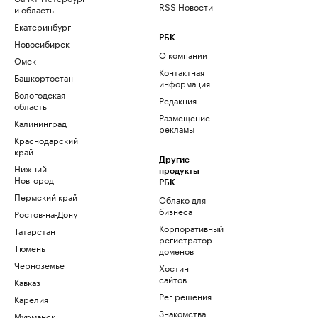
RSS Новости
и область
Екатеринбург
РБК
Новосибирск
О компании
Омск
Контактная
Башкортостан
информация
Вологодская
Редакция
область
Размещение
Калининград
рекламы
Краснодарский
край
Другие
Нижний
продукты
Новгород
РБК
Пермский край
Облако для
бизнеса
Ростов-на-Дону
Корпоративный
Татарстан
регистратор
Тюмень
доменов
Черноземье
Хостинг
сайтов
Кавказ
Рег.решения
Карелия
Знакомства
Мурманск