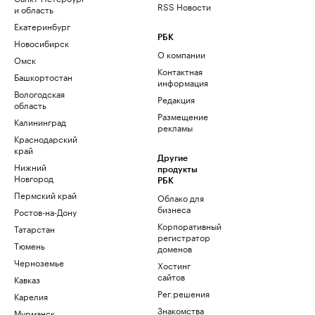
RSS Новости
и область
Екатеринбург
РБК
Новосибирск
О компании
Омск
Контактная
Башкортостан
информация
Вологодская
Редакция
область
Размещение
Калининград
рекламы
Краснодарский
край
Другие
Нижний
продукты
Новгород
РБК
Пермский край
Облако для
бизнеса
Ростов-на-Дону
Корпоративный
Татарстан
регистратор
Тюмень
доменов
Черноземье
Хостинг
сайтов
Кавказ
Рег.решения
Карелия
Знакомства
Мурманск