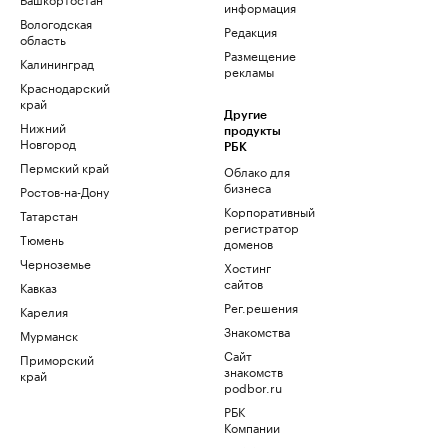
информация
Вологодская
Редакция
область
Размещение
Калининград
рекламы
Краснодарский
край
Другие
Нижний
продукты
Новгород
РБК
Пермский край
Облако для
бизнеса
Ростов-на-Дону
Корпоративный
Татарстан
регистратор
Тюмень
доменов
Черноземье
Хостинг
сайтов
Кавказ
Рег.решения
Карелия
Знакомства
Мурманск
Сайт
Приморский
знакомств
край
podbor.ru
РБК
Компании