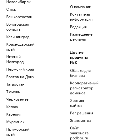
Новосибирск
О компании
Омск
Контактная
Башкортостан
информация
Вологодская
Редакция
область
Размещение
Калининград
рекламы
Краснодарский
край
Другие
Нижний
продукты
Новгород
РБК
Пермский край
Облако для
бизнеса
Ростов-на-Дону
Корпоративный
Татарстан
регистратор
Тюмень
доменов
Черноземье
Хостинг
сайтов
Кавказ
Рег.решения
Карелия
Знакомства
Мурманск
Сайт
Приморский
знакомств
край
podbor.ru