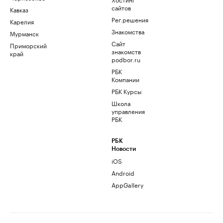
сайтов
Кавказ
Рег.решения
Карелия
Знакомства
Мурманск
Сайт
Приморский
знакомств
край
podbor.ru
РБК
Компании
РБК Курсы
Школа
управления
РБК
РБК
Новости
iOS
Android
AppGallery