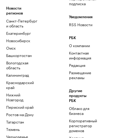
подписка
Новости
регионов
Уведомления
Санкт-Петербург
RSS Новости
и область
Екатеринбург
РБК
Новосибирск
О компании
Омск
Контактная
Башкортостан
информация
Вологодская
Редакция
область
Размещение
Калининград
рекламы
Краснодарский
край
Другие
Нижний
продукты
Новгород
РБК
Пермский край
Облако для
бизнеса
Ростов-на-Дону
Корпоративный
Татарстан
регистратор
Тюмень
доменов
Черноземье
Хостинг