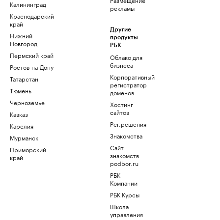
Калининград
рекламы
Краснодарский
край
Другие
Нижний
продукты
Новгород
РБК
Пермский край
Облако для
бизнеса
Ростов-на-Дону
Корпоративный
Татарстан
регистратор
Тюмень
доменов
Черноземье
Хостинг
сайтов
Кавказ
Рег.решения
Карелия
Знакомства
Мурманск
Сайт
Приморский
знакомств
край
podbor.ru
РБК
Компании
РБК Курсы
Школа
управления