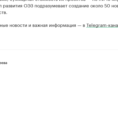
л развития ОЭЗ подразумевает создание около 50 но
тв.
ные новости и важная информация — в
Telegram-кана
еева