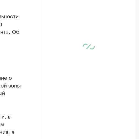
льности
)
нт». Об
ние о
кой зоны
ый
и, в
ом
ия, в