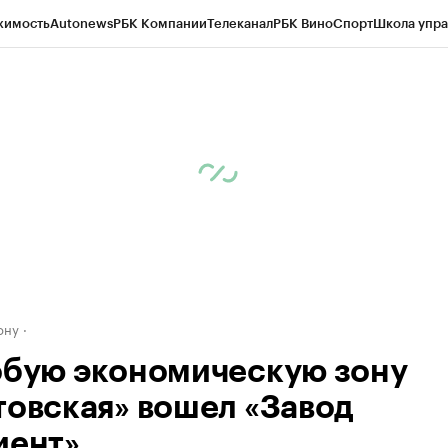
жимость
Autonews
РБК Компании
Телеканал
РБК Вино
Спорт
Школа упра
д
Стиль
Крипто
РБК Бизнес-среда
Дискуссионный клуб
Исследования
К
рагентов
Политика
Экономика
Бизнес
Технологии и медиа
Финансы
Рын
ону
обую экономическую зону
товская» вошел «Завод
иент»