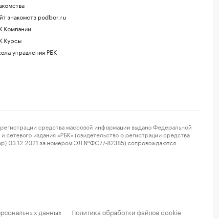
акомства
йт знакомств podbor.ru
К Компании
К Курсы
ола управления РБК
регистрации средства массовой информации выдано Федеральной
и сетевого издания «РБК» (свидетельство о регистрации средства
ор) 03.12.2021 за номером ЭЛ №ФС77-82385) сопровождаются
ерсональных данных
Политика обработки файлов cookie
·