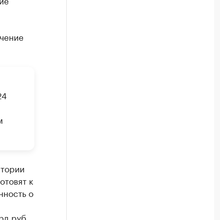
ие
учение
24
м
итории
отовят к
нность о
рд руб.