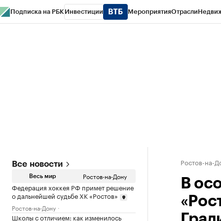
Подписка на РБК
Инвестиции
Мероприятия
Отрасли
Недви
РБК Курсы
РБК Life
Тренды
Визионеры
Национальные проекты
Горо
Спецпроекты СПб
Конференции СПб
Спецпроекты
Проверка конт
Ростов-на-Д
Все новости
Ростов-на-Дону
Весь мир
В ос
Федерация хоккея РФ примет решение
о дальнейшей судьбе ХК «Ростов»
«Рос
Ростов-на-Дону
Град
Школы с отличием: как изменилось