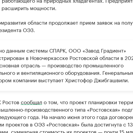
е работающего на природных хладагентах. Предприят
 расширить мощности.
мразвития области продолжает прием заявок на пол
езидента ОЭЗ.
но данным системы СПАРК, ООО «Завод Градиент»
стрирован в Новочеркасске Ростовской области в 20
Основная отрасль — производство промышленного
льного и вентиляционного оборудования. Генеральны
ором компании выступает Христофор Джибгашвили.
К Ростов
сообщал
о том, что проект планировки терр
ышленно-производственного типа «Ростовская» подг
едующего года. На начало июня этого года договоре
и проектов в ОЭЗ «Ростовская» была достигнута с 13
ми, суммарная стоимость их проектов — почти 15 мл