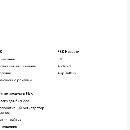
К
РБК Новости
компании
iOS
нтактная информация
Android
дакция
AppGallery
змещение рекламы
угие продукты РБК
лако для бизнеса
рпоративный регистратор
менов
стинг сайтов
г.решения