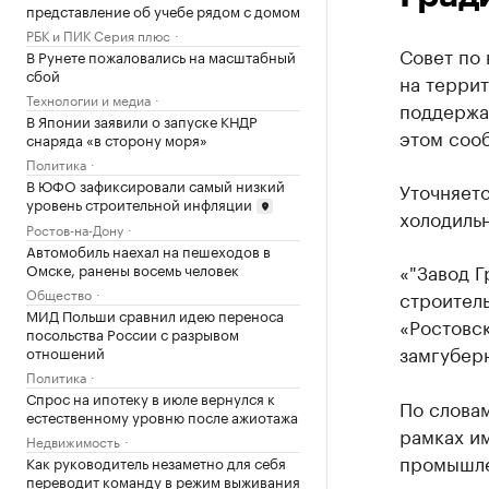
представление об учебе рядом с домом
РБК и ПИК Серия плюс
Совет по
В Рунете пожаловались на масштабный
сбой
на терри
Технологии и медиа
поддержа
В Японии заявили о запуске КНДР
этом соо
снаряда «в сторону моря»
Политика
В ЮФО зафиксировали самый низкий
Уточняетс
уровень строительной инфляции
холодиль
Ростов-на-Дону
Автомобиль наехал на пешеходов в
«"Завод Г
Омске, ранены восемь человек
Общество
строител
МИД Польши сравнил идею переноса
«Ростовск
посольства России с разрывом
замгубер
отношений
Политика
Спрос на ипотеку в июле вернулся к
По слова
естественному уровню после ажиотажа
рамках и
Недвижимость
промышле
Как руководитель незаметно для себя
переводит команду в режим выживания