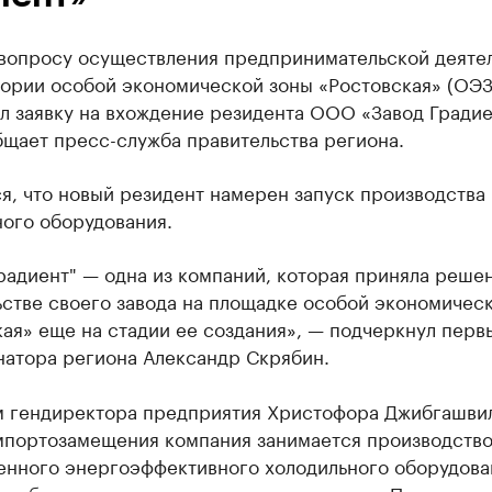
 вопросу осуществления предпринимательской деяте
тории особой экономической зоны «Ростовская» (ОЭЗ
л заявку на вхождение резидента ООО «Завод Градие
бщает пресс-служба правительства региона.
я, что новый резидент намерен запуск производства
ного оборудования.
радиент" — одна из компаний, которая приняла реше
ьстве своего завода на площадке особой экономичес
ая» еще на стадии ее создания», — подчеркнул перв
натора региона Александр Скрябин.
м гендиректора предприятия Христофора Джибгашвил
мпортозамещения компания занимается производств
нного энергоэффективного холодильного оборудован