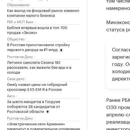
том числ
Образование
намерено
Как выход на фондовый рынок изменил
компании малого бизнеса
Минэконо
РБК и МСП Банк
Библия впервые вошла в топ-100
статуса р
продаж «Эксмо»
Общество
В Ростове приостановили стройку
Соглас
ледового дворца за ₽1 млрд
зареги
Ростов-на-Дону
Летчики самолета Cessna 182
году. 
рассказали, как выжили без еды и в
холоди
холоде
директ
Свое дело
Geely назвал цены на гибридный
кроссовер EX5 EM-R в России
Авто
Ранее РБ
За шесть мандатов в Госдуме
ОЭЗ пром
поборются 38 кандидатов от
Ростовской области
апрелю сл
Ростов-на-Дону
реализаци
«Электрические сети Армении»
инвестора
передадут в доверительное управление