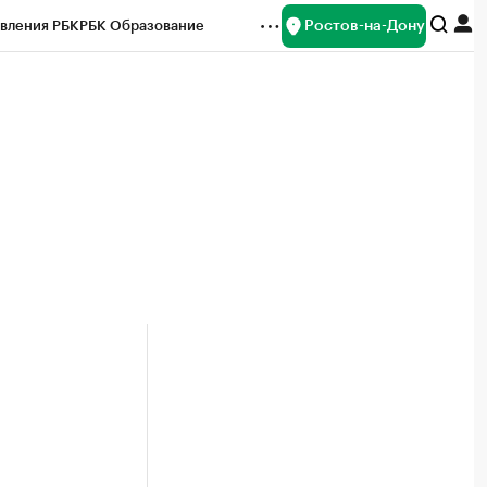
Ростов-на-Дону
вления РБК
РБК Образование
редитные рейтинги
Франшизы
Газета
ок наличной валюты