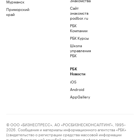
Знакомства
Мурманск
Сайт
Приморский
знакомств
край
podbor.ru
РБК
Компании
РБК Курсы
Школа
управления
РБК
РБК
Новости
iOS
Android
AppGallery
© ООО «БИЗНЕСПРЕСС», АО «РОСБИЗНЕСКОНСАЛТИНГ», 1995–
2026. Сообщения и материалы информационного агентства «РБК»
(свидетельство о регистрации средства массовой информации
выдано Федеральной службой по надзору в сфере связи,