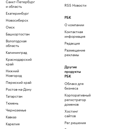
Санкт-Петербург
RSS Новости
и область
Екатеринбург
РБК
Новосибирск
О компании
Омск
Контактная
Башкортостан
информация
Вологодская
Редакция
область
Размещение
Калининград
рекламы
Краснодарский
край
Другие
Нижний
продукты
Новгород
РБК
Пермский край
Облако для
бизнеса
Ростов-на-Дону
Корпоративный
Татарстан
регистратор
Тюмень
доменов
Черноземье
Хостинг
сайтов
Кавказ
Рег.решения
Карелия